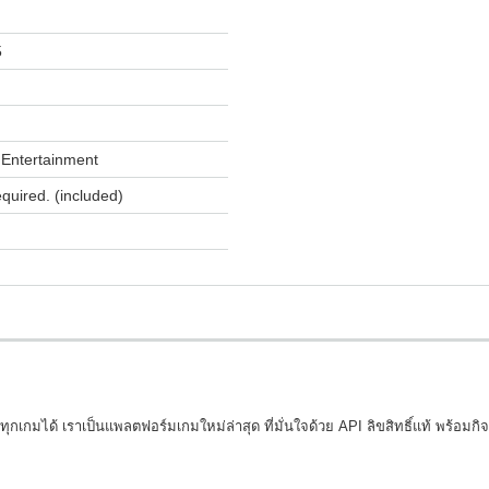
5
Entertainment
equired. (included)
เกมได้ เราเป็นแพลตฟอร์มเกมใหม่ล่าสุด ที่มั่นใจด้วย API ลิขสิทธิ์แท้ พร้อมกิจกรร