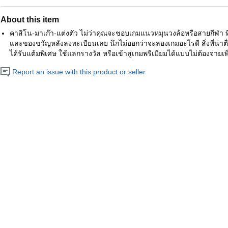
About this item
คาสิโน-มาเก๊า-แต่งตัว ไม่ว่าคุณจะชอบเกมแนวหมุนวงล้อหรือสายกีฬา ที่น
และของขวัญหลังลงทะเบียนเลย นึกไม่ออกว่าจะลองเกมอะไรดี สิ่งที่น่าตื่นเ
ได้รับแต้มพิเศษ ใช้แลกรางวัล หรือเข้าสู่เกมพรีเมียมได้แบบไม่ต้องจ่ายเพิ
Report an issue with this product or seller