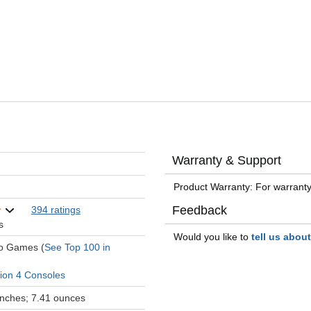
Warranty & Support
Product Warranty: For warranty
Feedback
394 ratings
s
Would you like to
tell us abou
eo Games (
See Top 100 in
tion 4 Consoles
 inches; 7.41 ounces