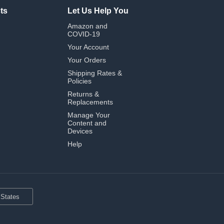
ts
Let Us Help You
Amazon and
COVID-19
Your Account
Your Orders
Shipping Rates &
Policies
Returns &
Replacements
Manage Your
Content and
Devices
Help
 States