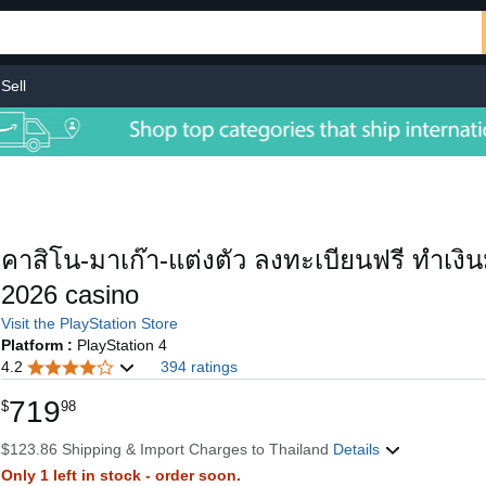
Sell
คาสิโน-มาเก๊า-แต่งตัว ลงทะเบียนฟรี ทําเงิ
2026 casino
Visit the PlayStation Store
Platform :
PlayStation 4
4.2
394 ratings
719
$
98
$123.86 Shipping & Import Charges to Thailand
Details
Only 1 left in stock - order soon.