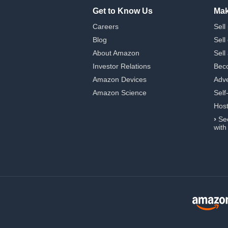
Get to Know Us
Mak
Careers
Sell
Blog
Sell
About Amazon
Sell
Investor Relations
Beco
Amazon Devices
Adve
Amazon Science
Self
Hos
›
Se
with