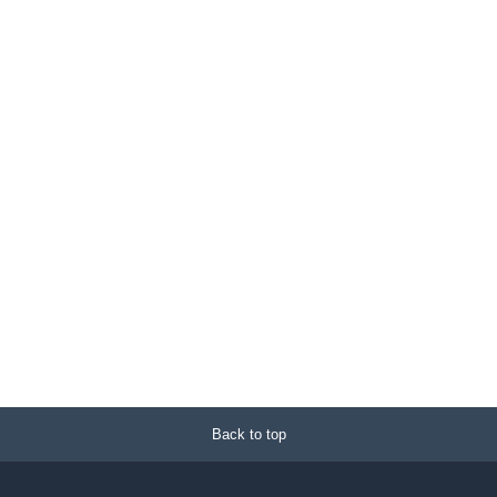
Back to top