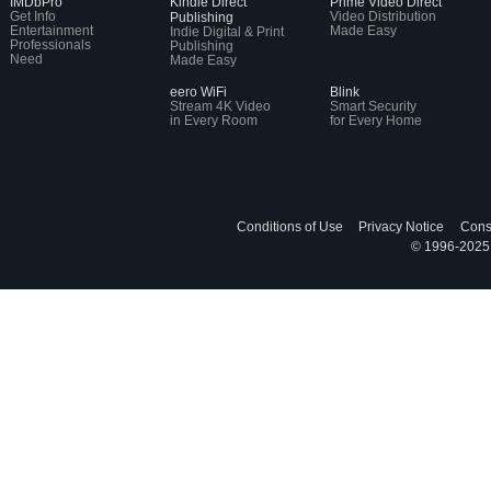
IMDbPro
Kindle Direct
Prime Video Direct
Get Info
Video Distribution
Publishing
Entertainment
Made Easy
Indie Digital & Print
Professionals
Publishing
Need
Made Easy
eero WiFi
Blink
Stream 4K Video
Smart Security
in Every Room
for Every Home
Conditions of Use
Privacy Notice
Cons
© 1996-2025, 