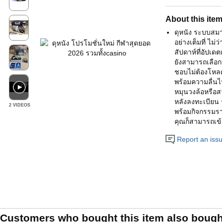
About this ite
ดุหนัง ระบบสมา
อย่างเต็มที่ ไ
สัปดาห์ที่อัปเด
ยังสามารถเลือก
ชอบไม่ต้องโหล
พร้อมความลื่น
หมุนวงล้อหรือสา
หลังลงทะเบียน ร
2 VIDEOS
พร้อมกิจกรรมราย
คุณก็สามารถเข้า
Report an issue
Customers who bought this item also bough