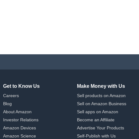
Get to Know Us
Make Money with Us
Careers
Sell products on Amazon
Blog
Sell on Amazon Business
About Amazon
Sell apps on Amazon
Investor Relations
Become an Affiliate
Amazon Devices
Advertise Your Products
Amazon Science
Self-Publish with Us