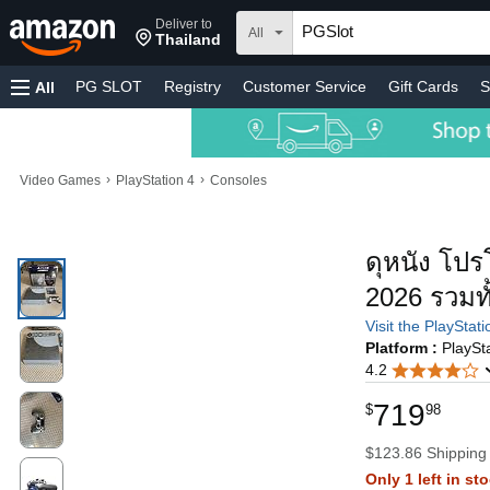
Deliver to
All
Thailand
PG SLOT
Registry
Customer Service
Gift Cards
S
All
›
›
Video Games
PlayStation 4
Consoles
ดุหนัง โปร
2026 รวมทั
Visit the PlayStat
Platform :
PlaySt
4.2
719
$
98
$123.86 Shipping
Only 1 left in st