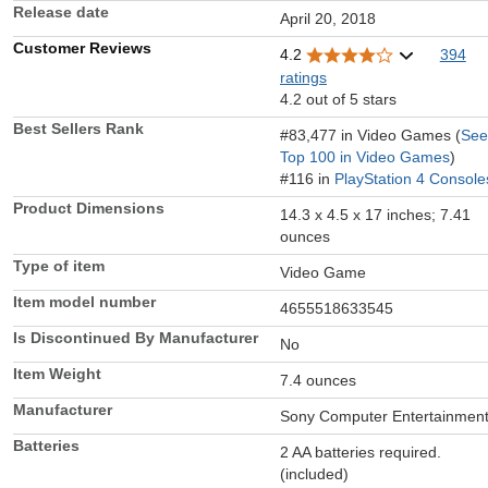
Release date
April 20, 2018
Customer Reviews
4.2
394
ratings
4.2 out of 5 stars
Best Sellers Rank
#83,477 in Video Games (
See
Top 100 in Video Games
)
#116 in
PlayStation 4 Console
Product Dimensions
14.3 x 4.5 x 17 inches; 7.41
ounces
Type of item
Video Game
Item model number
4655518633545
Is Discontinued By Manufacturer
No
Item Weight
7.4 ounces
Manufacturer
Sony Computer Entertainmen
Batteries
2 AA batteries required.
(included)