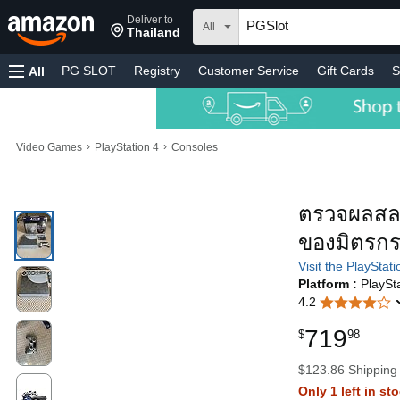
Deliver to
All
Thailand
PG SLOT
Registry
Customer Service
Gift Cards
S
All
›
›
Video Games
PlayStation 4
Consoles
ตรวจผลสลา
ของมิตรกร
Visit the PlayStat
Platform :
PlaySt
4.2
719
$
98
$123.86 Shipping
Only 1 left in st