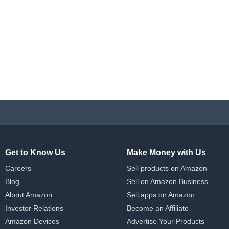
Get to Know Us
Make Money with Us
Careers
Sell products on Amazon
Blog
Sell on Amazon Business
About Amazon
Sell apps on Amazon
Investor Relations
Become an Affiliate
Amazon Devices
Advertise Your Products