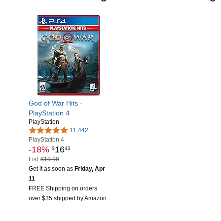
God of War Hits -
PlayStation 4
PlayStation
11,442
PlayStation 4
-18%
16
$
43
List:
$19.99
Get it as soon as
Friday, Apr
11
FREE Shipping on orders
over $35 shipped by Amazon