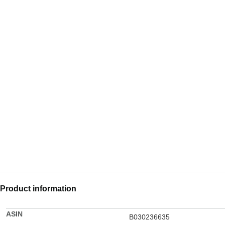
Product information
ASIN
B030236635