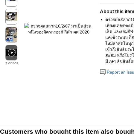
About this ite
ตรวจผลสลาก16/
เพียงแค่ลงทะเบ
เล็ต และเกมกีฬา
แค่เข้าระบบ ก็
ใหม่ล่าสุดในท
เข้าถึงสิทธิประ
สะสม หรือโปรโม
มี API ลิขสิทธ
2 VIDEOS
Report an issue
Customers who bought this item also bough