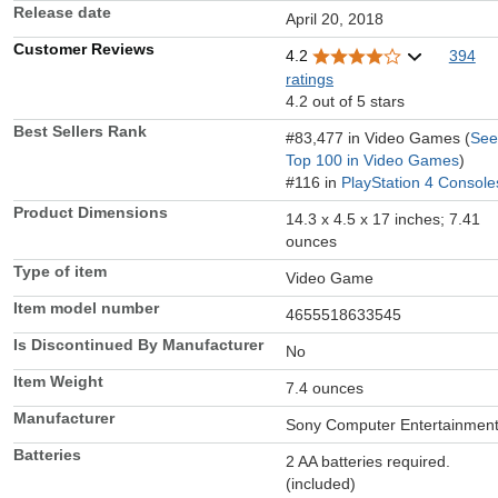
Release date
April 20, 2018
Customer Reviews
4.2
394
ratings
4.2 out of 5 stars
Best Sellers Rank
#83,477 in Video Games (
See
Top 100 in Video Games
)
#116 in
PlayStation 4 Console
Product Dimensions
14.3 x 4.5 x 17 inches; 7.41
ounces
Type of item
Video Game
Item model number
4655518633545
Is Discontinued By Manufacturer
No
Item Weight
7.4 ounces
Manufacturer
Sony Computer Entertainmen
Batteries
2 AA batteries required.
(included)