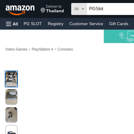
Deliver to
All
Thailand
PG SLOT
Registry
Customer Service
Gift Cards
All
›
›
Video Games
PlayStation 4
Consoles