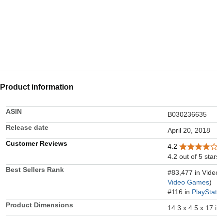
Product information
ASIN
B030236635
Release date
April 20, 2018
Customer Reviews
4.2
4.2 out of 5 star
Best Sellers Rank
#83,477 in Vid
Video Games
)
#116 in
PlaySta
Product Dimensions
14.3 x 4.5 x 17