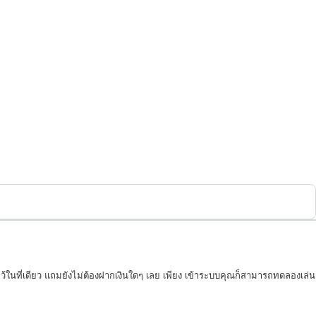
ไว้ในที่เดียว แถมยังไม่ต้องฝากเงินใดๆ เลย เพียง เข้าระบบคุณก็สามารถทดลองเล่น