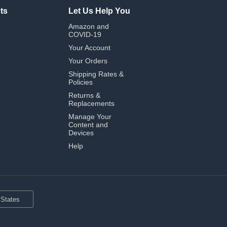
ts
Let Us Help You
Amazon and
COVID-19
Your Account
Your Orders
Shipping Rates &
Policies
Returns &
Replacements
Manage Your
Content and
Devices
Help
 States