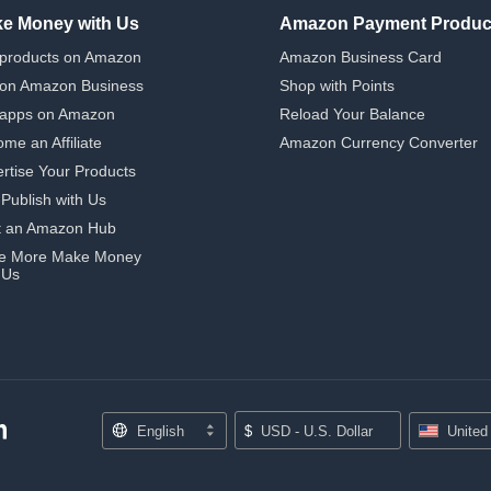
e Money with Us
Amazon Payment Produc
 products on Amazon
Amazon Business Card
 on Amazon Business
Shop with Points
 apps on Amazon
Reload Your Balance
me an Affiliate
Amazon Currency Converter
rtise Your Products
-Publish with Us
t an Amazon Hub
e More Make Money
 Us
English
$
USD - U.S. Dollar
United