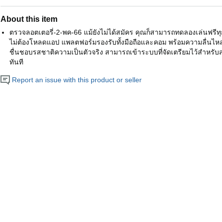
About this item
ตรวจลอตเตอรี่-2-พค-66 แม้ยังไม่ได้สมัคร คุณก็สามารถทดลองเล่นฟรีทุก
ไม่ต้องโหลดแอป แพลตฟอร์มรองรับทั้งมือถือและคอม พร้อมความลื่นไห
ชื่นชอบรสชาติความเป็นตัวจริง สามารถเข้าระบบที่จัดเตรียมไว้สำหรับส
ทันที
Report an issue with this product or seller