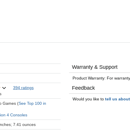
Warranty & Support
Product Warranty: For warranty
Feedback
394 ratings
s
Would you like to
tell us abou
eo Games (
See Top 100 in
tion 4 Consoles
 inches; 7.41 ounces