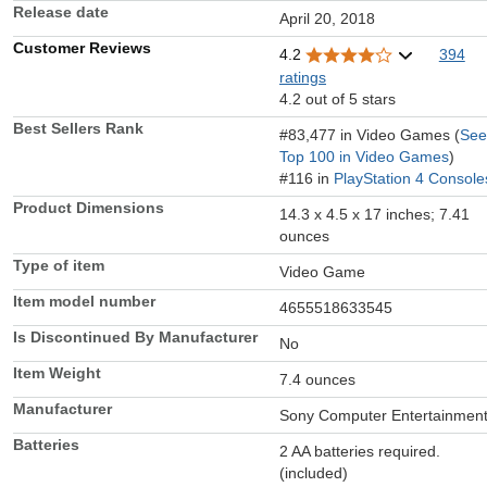
Release date
April 20, 2018
Customer Reviews
4.2
394
ratings
4.2 out of 5 stars
Best Sellers Rank
#83,477 in Video Games (
See
Top 100 in Video Games
)
#116 in
PlayStation 4 Console
Product Dimensions
14.3 x 4.5 x 17 inches; 7.41
ounces
Type of item
Video Game
Item model number
4655518633545
Is Discontinued By Manufacturer
No
Item Weight
7.4 ounces
Manufacturer
Sony Computer Entertainmen
Batteries
2 AA batteries required.
(included)