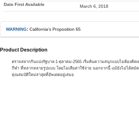
Date First Available
March 6, 2018
WARNING
:
California’s Proposition 65
Product Description
ตรวจสลากกินแบ่งรัฐบาล-1-ตุลาคม-2565 เริ่มต้นความสนุกแบบไม่ต้องคิดเย
กีฬา ที่หลากหลายรูปแบบ โดยไม่เสียค่าใช้จ่าย นอกจากนี้ แม้ยังไม่ได้สม
คุณสมบัติใหม่ล่าสุดที่อัพเดตอยู่เสมอ