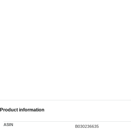
Product information
ASIN
B030236635