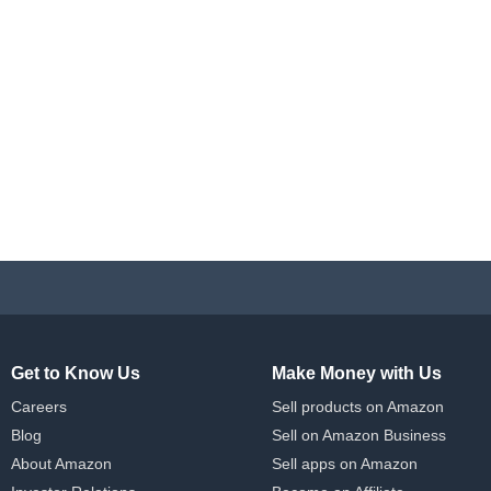
Get to Know Us
Make Money with Us
Careers
Sell products on Amazon
Blog
Sell on Amazon Business
About Amazon
Sell apps on Amazon