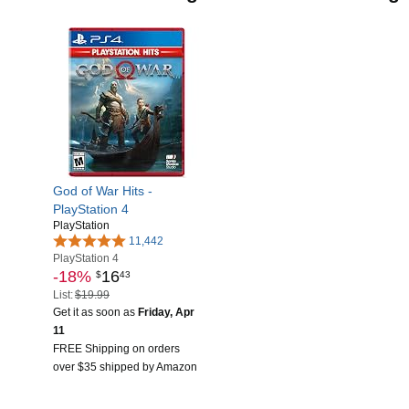
God of War Hits -
PlayStation 4
PlayStation
11,442
PlayStation 4
-18%
16
$
43
List:
$19.99
Get it as soon as
Friday, Apr
11
FREE Shipping on orders
over $35 shipped by Amazon