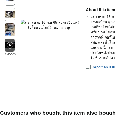
About this ite
ตรวจหวย-16-ก.ย
ลงทะเบียน คุณก
เกมกีฬาโดยไม่เส
ฟรีทุกเกม ไม่จ
สำรวจฟีเจอร์ให
สมัย และลื่นไห
นอกจากนี้ ระบบ
ประโยชน์อย่างเ
2 VIDEOS
โมชั่นรายสัปดาห
Report an issue
Customers who bought this item also bough