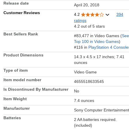
Release date
April 20, 2018
Customer Reviews
4.2
394
ratings
4.2 out of 5 stars
Best Sellers Rank
#83,477 in Video Games (
See
Top 100 in Video Games
)
#116 in
PlayStation 4 Console
Product Dimensions
14.3 x 4.5 x 17 inches; 7.41
ounces
Type of item
Video Game
Item model number
4655518633545
Is Discontinued By Manufacturer
No
Item Weight
7.4 ounces
Manufacturer
Sony Computer Entertainmen
Batteries
2 AA batteries required.
(included)