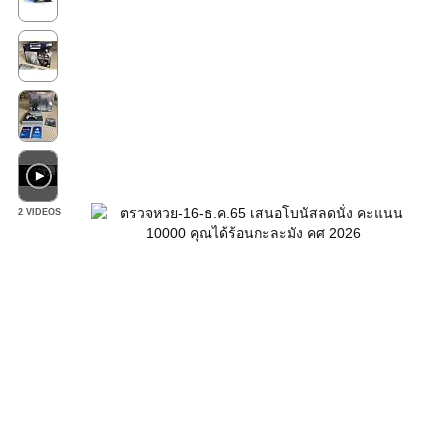
2 VIDEOS