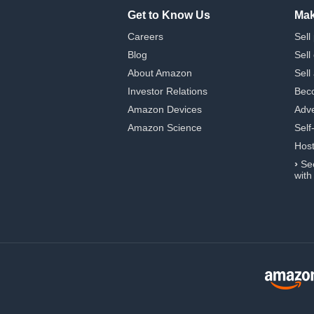
Get to Know Us
Mak
Careers
Sell
Blog
Sell
About Amazon
Sell
Investor Relations
Beco
Amazon Devices
Adve
Amazon Science
Self
Hos
›
Se
with