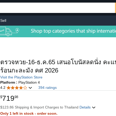
Sell
ตรวจหวย-16-ธ.ค.65 เสนอโบนัสลดนั่ง คะแ
ร้อนกะละมัง คศ 2026
Visit the PlayStation Store
Platform :
PlayStation 4
4.2
394 ratings
719
$
98
$123.86 Shipping & Import Charges to Thailand
Details
Only 1 left in stock - order soon.