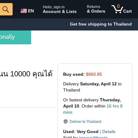
0
Returns
Hello, sign in
EN
& Orders
Cart
Account & Lists
Get free shipping to Thailand
นน 10000 คุณได้
Buy used:
$860.85
Delivery
Saturday, April 12
to
Thailand
Or fastest delivery
Thursday,
April 10
. Order within
16 hrs 8
mins
Deliver to
Thailand
Used: Very Good
|
Details
Sold by
jerseys4thewin