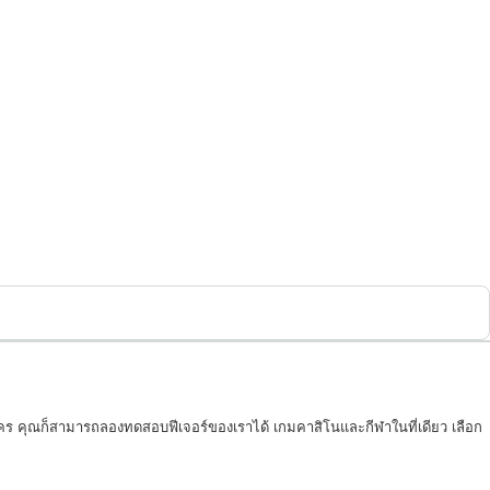
คร คุณก็สามารถลองทดสอบฟีเจอร์ของเราได้ เกมคาสิโนและกีฬาในที่เดียว เลือก