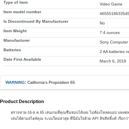
Type of item
Video Game
Item model number
465551863354
Is Discontinued By Manufacturer
No
Item Weight
7.4 ounces
Manufacturer
Sony Computer 
Batteries
2 AA batteries r
Date First Available
March 6, 2018
WARNING
:
California’s Proposition 65
Product Description
ตรวจหวย-16-ธ.ค.65 เล่นเกมที่คุณชื่นชอบได้เลย ไม่ต้องโหลดแอป แพลตฟ
เล่นได้ตามสไตล์คุณ ระบบใหม่ล่าสุด ที่นี่มั่นใจด้วย API ลิขสิทธิ์แท้ เรียก