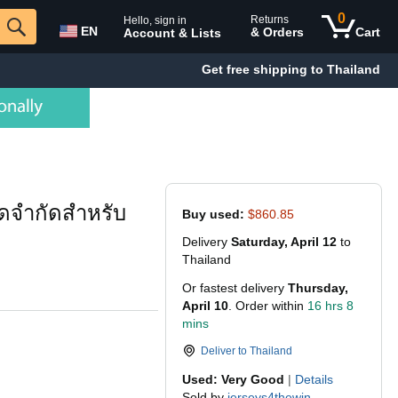
0
Returns
Hello, sign in
EN
& Orders
Cart
Account & Lists
Get free shipping to Thailand
ีดจำกัดสำหรับ
Buy used:
$860.85
Delivery
Saturday, April 12
to
Thailand
Or fastest delivery
Thursday,
April 10
. Order within
16 hrs 8
mins
Deliver to
Thailand
Used: Very Good
|
Details
Sold by
jerseys4thewin