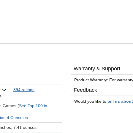
Warranty & Support
Product Warranty: For warranty
Feedback
394 ratings
s
Would you like to
tell us abou
eo Games (
See Top 100 in
tion 4 Consoles
 inches; 7.41 ounces