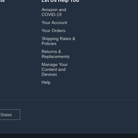
ts
Let Us Help You
Amazon and
COVID-19
Your Account
Your Orders
Shipping Rates &
Policies
Returns &
Replacements
Manage Your
Content and
Devices
Help
 States