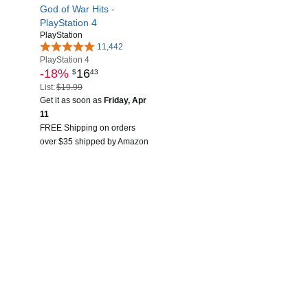
God of War Hits -
PlayStation 4
PlayStation
11,442
PlayStation 4
-18%
16
$
43
List:
$19.99
Get it as soon as
Friday, Apr
11
FREE Shipping on orders
over $35 shipped by Amazon