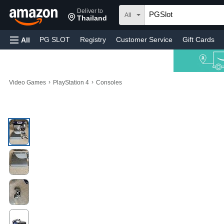
Deliver to
All
Thailand
PG SLOT
Registry
Customer Service
Gift Cards
All
›
›
Video Games
PlayStation 4
Consoles