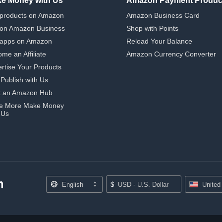
e Money with Us
Amazon Payment Produc
 products on Amazon
Amazon Business Card
 on Amazon Business
Shop with Points
 apps on Amazon
Reload Your Balance
me an Affiliate
Amazon Currency Converter
rtise Your Products
-Publish with Us
t an Amazon Hub
e More Make Money
 Us
English
$
USD - U.S. Dollar
United