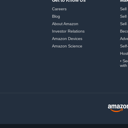
Get to Know Us
Mak
Careers
Sell
Blog
Sell
About Amazon
Sell
Investor Relations
Beco
Amazon Devices
Adve
Amazon Science
Self
Hos
›
Se
with