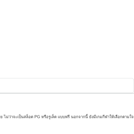
 ไม่ว่าจะเป็นสล็อต PG หรือรูเล็ต แบบฟรี นอกจากนี้ ยังมีเกมกีฬาให้เลือกตามใจ