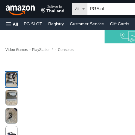
Deliver to
All
Thailand
PG SLOT
Registry
Customer Service
Gift Cards
All
›
›
Video Games
PlayStation 4
Consoles