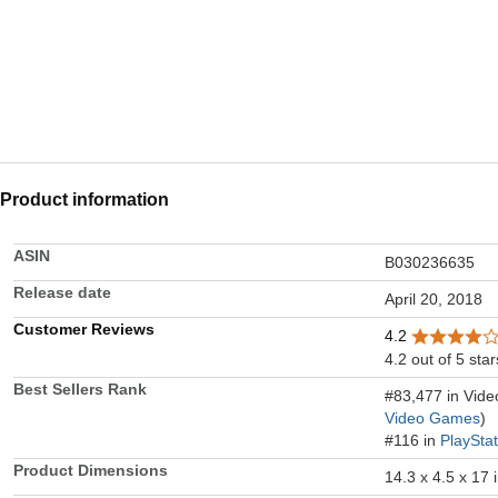
Product information
ASIN
B030236635
Release date
April 20, 2018
Customer Reviews
4.2
4.2 out of 5 star
Best Sellers Rank
#83,477 in Vid
Video Games
)
#116 in
PlaySta
Product Dimensions
14.3 x 4.5 x 17