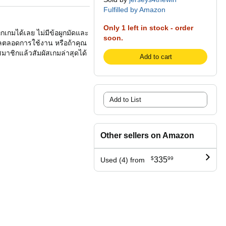
Fulfilled by Amazon
Only 1 left in stock - order
กเกมได้เลย ไม่มีข้อผูกมัดและ
soon.
ลตลอดการใช้งาน หรือถ้าคุณ
มาชิกแล้วสัมผัสเกมล่าสุดได้
Add to cart
Add to List
Other sellers on Amazon
$
335
99
Used (4) from