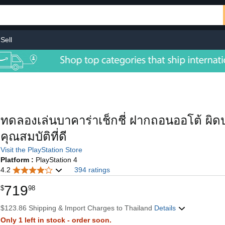
Sell
ทดลองเล่นบาคาร่าเช็กชี่ ฝากถอนออโต้ ผิดป
คุณสมบัติที่ดี
Visit the PlayStation Store
Platform :
PlayStation 4
4.2
394 ratings
719
$
98
$123.86 Shipping & Import Charges to Thailand
Details
Only 1 left in stock - order soon.