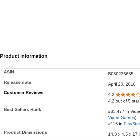
Product information
ASIN
B030236635
Release date
April 20, 2018
Customer Reviews
4.2
4.2 out of 5 star
Best Sellers Rank
#83,477 in Vid
Video Games
)
#116 in
PlaySta
Product Dimensions
14.3 x 4.5 x 17