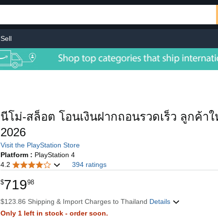
Sell
นีโม่-สล็อต โอนเงินฝากถอนรวดเร็ว ลูกค้าใ
2026
Visit the PlayStation Store
Platform :
PlayStation 4
4.2
394 ratings
719
$
98
$123.86 Shipping & Import Charges to Thailand
Details
Only 1 left in stock - order soon.