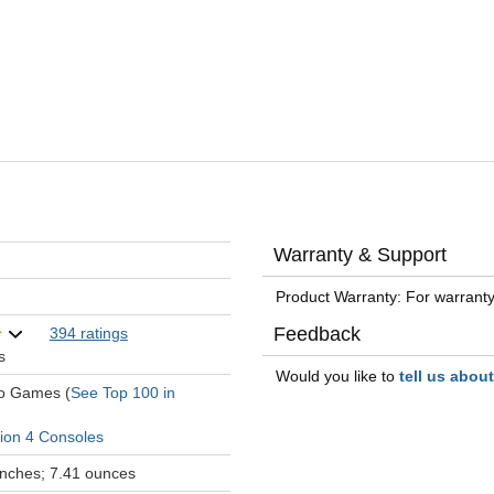
Warranty & Support
Product Warranty: For warranty
Feedback
394 ratings
s
Would you like to
tell us abou
eo Games (
See Top 100 in
tion 4 Consoles
 inches; 7.41 ounces