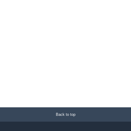
Back to top