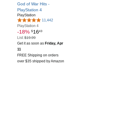
God of War Hits -
PlayStation 4
PlayStation
11,442
PlayStation 4
-18%
16
$
43
List:
$19.99
Get it as soon as
Friday, Apr
11
FREE Shipping on orders
over $35 shipped by Amazon