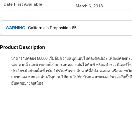
Date First Available
March 6, 2018
WARNING
:
California’s Proposition 65
Product Description
บาคาร่าทดลอง-50000 เริ่มต้นความสนุกแบบไม่ต้องคิดเยอะ เพียงแค่ลงทะเบ
นอกจากนี้ แค่เข้าระบบก็สามารถทดลองเล่นได้ทันที พร้อมสำรวจฟีเจอร์ใหม
ประโยชน์อย่างเต็มที่ เช่น โปรโมชั่นรายสัปดาห์ที่อัปเดตเสมอ หรือของขวัญแ
อยากลอง ทดลองเล่นฟรีทุกเกมได้เลย ไม่ต้องโหลด แพลตฟอร์มรองรับทั้งมื
อัปเดตอย่างต่อเนื่อง