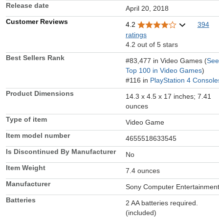
Release date
April 20, 2018
Customer Reviews
4.2
394
ratings
4.2 out of 5 stars
Best Sellers Rank
#83,477 in Video Games (
See
Top 100 in Video Games
)
#116 in
PlayStation 4 Console
Product Dimensions
14.3 x 4.5 x 17 inches; 7.41
ounces
Type of item
Video Game
Item model number
4655518633545
Is Discontinued By Manufacturer
No
Item Weight
7.4 ounces
Manufacturer
Sony Computer Entertainmen
Batteries
2 AA batteries required.
(included)