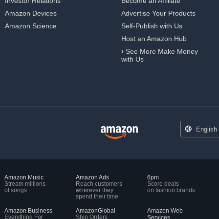
Investor Relations
Become an Affiliate
Amazon Devices
Advertise Your Products
Amazon Science
Self-Publish with Us
Host an Amazon Hub
›
See More Make Money
with Us
English
Amazon Music
Amazon Ads
6pm
Stream millions
Reach customers
Score deals
of songs
wherever they
on fashion brands
spend their time
Amazon Business
AmazonGlobal
Amazon Web
Everything For
Ship Orders
Services