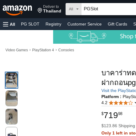
Deliver to
All
Thailand
PG SLOT
Registry
Customer Service
Gift Cards
S
All
›
›
Video Games
PlayStation 4
Consoles
บาคาร่าทด
ฝากถอนpgs
Visit the PlayStat
Platform :
PlaySt
4.2
719
$
98
$123.86 Shipping
Only 1 left in st