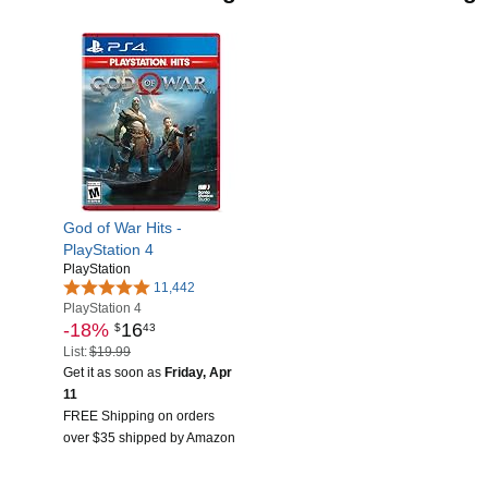
God of War Hits -
PlayStation 4
PlayStation
11,442
PlayStation 4
-18%
16
$
43
List:
$19.99
Get it as soon as
Friday, Apr
11
FREE Shipping on orders
over $35 shipped by Amazon