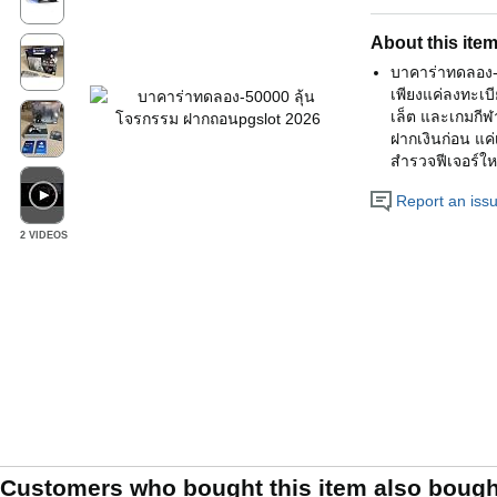
About this ite
บาคาร่าทดลอง-
เพียงแค่ลงทะเบ
เล็ต และเกมกีฬา
ฝากเงินก่อน แค
สำรวจฟีเจอร์ให
Report an issue
2 VIDEOS
Customers who bought this item also bough