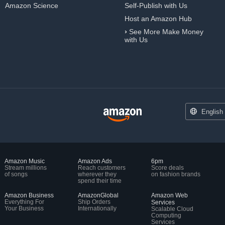
Amazon Science
Self-Publish with Us
Host an Amazon Hub
›
See More Make Money
with Us
English
Amazon Music
Amazon Ads
6pm
Stream millions
Reach customers
Score deals
of songs
wherever they
on fashion brands
spend their time
Amazon Business
AmazonGlobal
Amazon Web
Everything For
Ship Orders
Services
Your Business
Internationally
Scalable Cloud
Computing
Services