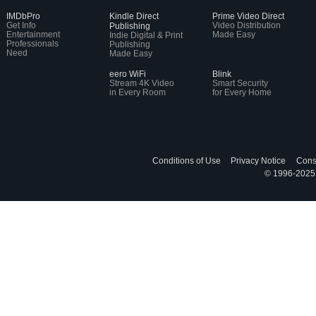
IMDbPro
Kindle Direct
Prime Video Direct
Get Info
Video Distribution
Publishing
Entertainment
Made Easy
Indie Digital & Print
Professionals
Publishing
Need
Made Easy
eero WiFi
Blink
Stream 4K Video
Smart Security
in Every Room
for Every Home
Conditions of Use
Privacy Notice
Cons
© 1996-2025, 