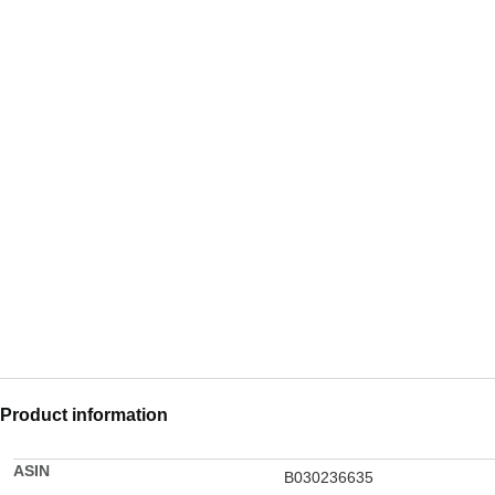
Product information
ASIN
B030236635