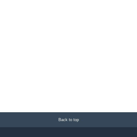
Back to top