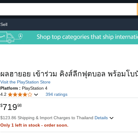
Sell
ผลฮายอย เข้าร่วม คิงส์ลีกฟุตบอล พร้อมโบ
Visit the PlayStation Store
Platform :
PlayStation 4
4.2
394 ratings
719
$
98
$123.86 Shipping & Import Charges to Thailand
Details
Only 1 left in stock - order soon.