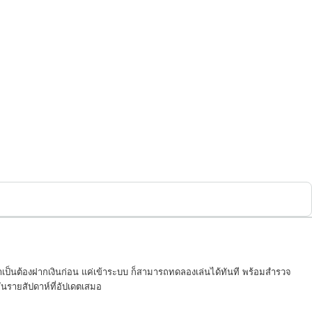
ำเป็นต้องฝากเงินก่อน แค่เข้าระบบ ก็สามารถทดลองเล่นได้ทันที พร้อมสำรวจ
่นรายสัปดาห์ที่อัปเดตเสมอ