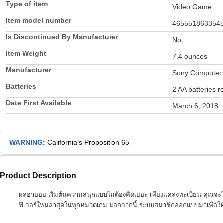
Type of item
Video Game
Item model number
465551863354
Is Discontinued By Manufacturer
No
Item Weight
7.4 ounces
Manufacturer
Sony Computer 
Batteries
2 AA batteries r
Date First Available
March 6, 2018
WARNING
:
California’s Proposition 65
Product Description
ผลฮายอย เริ่มต้นความสนุกแบบไม่ต้องคิดเยอะ เพียงแค่ลงทะเบียน คุณจะได
ฟีเจอร์ใหม่ล่าสุดในทุกหมวดเกม นอกจากนี้ ระบบสมาชิกออกแบบมาเพื่อให้ค