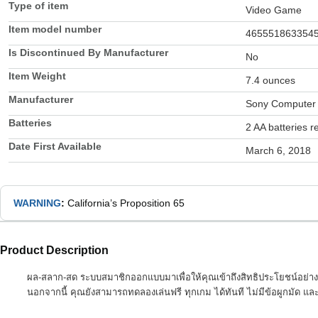
Type of item
Video Game
Item model number
465551863354
Is Discontinued By Manufacturer
No
Item Weight
7.4 ounces
Manufacturer
Sony Computer 
Batteries
2 AA batteries r
Date First Available
March 6, 2018
WARNING
:
California’s Proposition 65
Product Description
ผล-สลาก-สด ระบบสมาชิกออกแบบมาเพื่อให้คุณเข้าถึงสิทธิประโยชน์อย่างเ
นอกจากนี้ คุณยังสามารถทดลองเล่นฟรี ทุกเกม ได้ทันที ไม่มีข้อผูกมัด แล