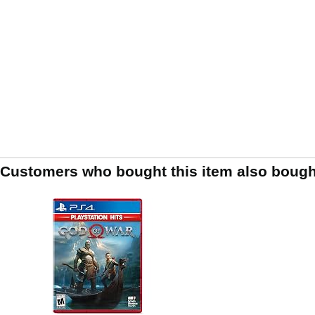
Customers who bought this item also bough