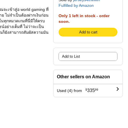
Fulfilled by Amazon
จะเข้าสู่อ world gaming ที่
าย ไม่จำเป็นต้องฝากเงินก่อน
Only 1 left in stock - order
นทุกหมวดเกมที่นี่มีให้ครบ
soon.
อย่างเต็มที่ ไม่ว่าจะเป็น
ุณก็ยังสามารถสัมผัสความมัน
Add to cart
Add to List
Other sellers on Amazon
$
335
99
Used (4) from