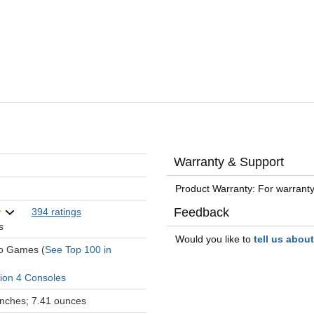
Warranty & Support
Product Warranty: For warranty
Feedback
394 ratings
s
Would you like to
tell us abou
eo Games (
See Top 100 in
tion 4 Consoles
 inches; 7.41 ounces