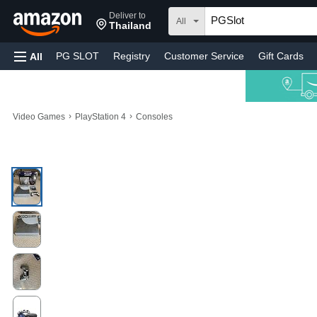
Deliver to
All
Thailand
PG SLOT
Registry
Customer Service
Gift Cards
All
›
›
Video Games
PlayStation 4
Consoles