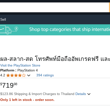
Sell
ผล-สลาก-สด โทรศัพท์มือถืออัพเกรดฟรี แล
Visit the PlayStation Store
Platform :
PlayStation 4
4.2
394 ratings
719
$
98
$123.86 Shipping & Import Charges to Thailand
Details
Only 1 left in stock - order soon.