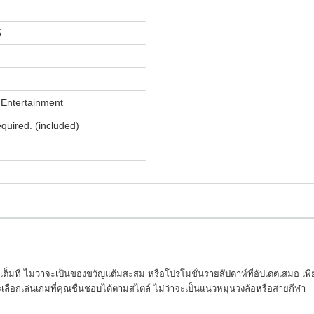
5
Entertainment
equired. (included)
ต็มที่ ไม่ว่าจะเป็นของขวัญแต้มสะสม หรือโปรโมชั่นรายสัปดาห์ที่อัปเดตเสมอ เ
ะเลือกเล่นเกมที่คุณชื่นชอบได้ตามสไตล์ ไม่ว่าจะเป็นแนวหมุนวงล้อหรือสายกีฬา