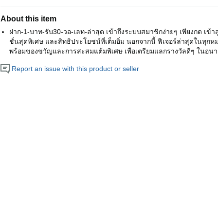
About this item
ฝาก-1-บาท-รับ30-วอ-เลท-ล่าสุด เข้าถึงระบบสมาชิกง่ายๆ เพียงกด เข้า
ชั่นสุดพิเศษ และสิทธิประโยชน์ที่เต็มอิ่ม นอกจากนี้ ฟีเจอร์ล่าสุดในท
พร้อมของขวัญและการสะสมแต้มพิเศษ เพื่อเตรียมแลกรางวัลดีๆ ในอน
Report an issue with this product or seller