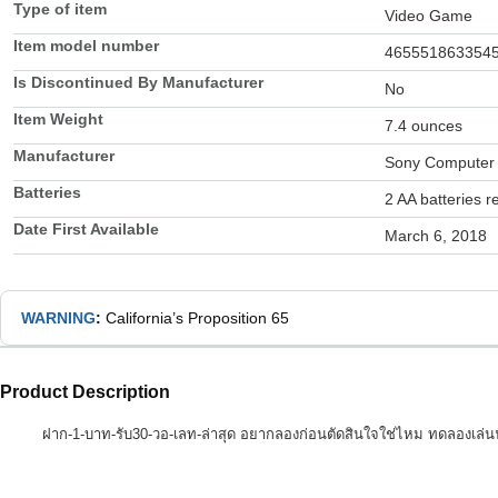
Type of item
Video Game
Item model number
465551863354
Is Discontinued By Manufacturer
No
Item Weight
7.4 ounces
Manufacturer
Sony Computer 
Batteries
2 AA batteries r
Date First Available
March 6, 2018
WARNING
:
California’s Proposition 65
Product Description
ฝาก-1-บาท-รับ30-วอ-เลท-ล่าสุด อยากลองก่อนตัดสินใจใช่ไหม ทดลองเล่นฟรี