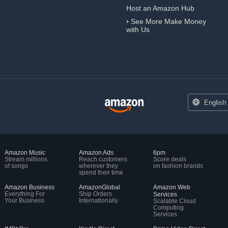
Host an Amazon Hub
›
See More Make Money
with Us
English
Amazon Music
Amazon Ads
6pm
Stream millions
Reach customers
Score deals
of songs
wherever they
on fashion brands
spend their time
Amazon Business
AmazonGlobal
Amazon Web
Everything For
Ship Orders
Services
Your Business
Internationally
Scalable Cloud
Computing
Services