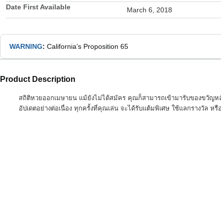
Date First Available
March 6, 2018
WARNING
:
California’s Proposition 65
Product Description
สถิติหวยออกเมษายน แม้ยังไม่ได้สมัคร คุณก็สามารถเข้ามารับของขวัญหลังลง
อัปเดตอย่างต่อเนื่อง ทุกครั้งที่คุณเล่น จะได้รับแต้มพิเศษ ใช้แลกรางวัล หร