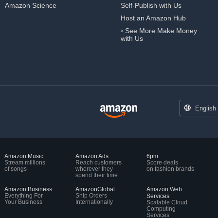
Amazon Science
Self-Publish with Us
Host an Amazon Hub
›
See More Make Money
with Us
English
Amazon Music
Amazon Ads
6pm
Stream millions
Reach customers
Score deals
of songs
wherever they
on fashion brands
spend their time
Amazon Business
AmazonGlobal
Amazon Web
Everything For
Ship Orders
Services
Your Business
Internationally
Scalable Cloud
Computing
Services