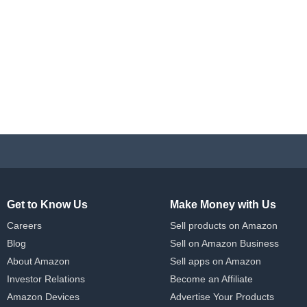
Get to Know Us
Make Money with Us
Careers
Sell products on Amazon
Blog
Sell on Amazon Business
About Amazon
Sell apps on Amazon
Investor Relations
Become an Affiliate
Amazon Devices
Advertise Your Products