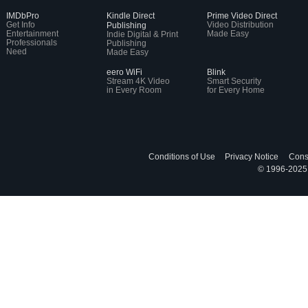
IMDbPro
Kindle Direct
Prime Video Direct
Get Info
Video Distribution
Publishing
Entertainment
Made Easy
Indie Digital & Print
Professionals
Publishing
Need
Made Easy
eero WiFi
Blink
Stream 4K Video
Smart Security
in Every Room
for Every Home
Conditions of Use
Privacy Notice
Cons
© 1996-2025, 