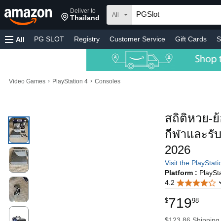
Deliver to
All
Thailand
PG SLOT
Registry
Customer Service
Gift Cards
S
All
›
›
Video Games
PlayStation 4
Consoles
สถิติหวย-ย
กีฬาและรับ
2026
Visit the PlayStat
Platform :
PlaySt
4.2
719
$
98
$123.86 Shipping