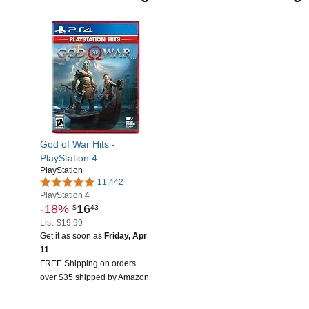
God of War Hits -
PlayStation 4
PlayStation
11,442
PlayStation 4
-18%
16
$
43
List:
$19.99
Get it as soon as
Friday, Apr
11
FREE Shipping on orders
over $35 shipped by Amazon