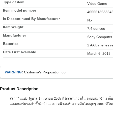
Type of item
Video Game
Item model number
465551863354
Is Discontinued By Manufacturer
No
Item Weight
7.4 ounces
Manufacturer
Sony Computer 
Batteries
2 AA batteries r
Date First Available
March 6, 2018
WARNING
:
California’s Proposition 65
Product Description
สลากกินแบ่ง-รัฐบาล-1-เมษายน-2565 ที่โดดเด่นกว่านั้น ระบบสมาชิกเราก็อ
แพลตฟอร์มรองรับทั้งมือถือและคอมพิวเตอร์ ความลื่นไหลสุดๆ เกมคาสิโ