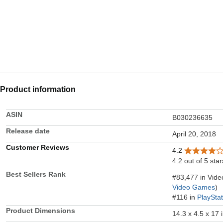
Product information
ASIN
B030236635
Release date
April 20, 2018
Customer Reviews
4.2
4.2 out of 5 star
Best Sellers Rank
#83,477 in Vid
Video Games
)
#116 in
PlaySta
Product Dimensions
14.3 x 4.5 x 17