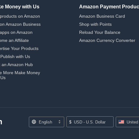
e Money with Us
Amazon Payment Produc
 products on Amazon
Amazon Business Card
 on Amazon Business
Shop with Points
 apps on Amazon
Reload Your Balance
me an Affiliate
Amazon Currency Converter
rtise Your Products
-Publish with Us
t an Amazon Hub
e More Make Money
 Us
English
$
USD - U.S. Dollar
United