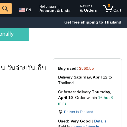
0
Returns
Hello, sign in
EN
& Orders
Cart
Account & Lists
Get free shipping to Thailand
 วันจ่ายวันเก็บ
Buy used:
$860.85
Delivery
Saturday, April 12
to
Thailand
Or fastest delivery
Thursday,
April 10
. Order within
16 hrs 8
mins
Deliver to
Thailand
Used: Very Good
|
Details
Sold by
jerseys4thewin