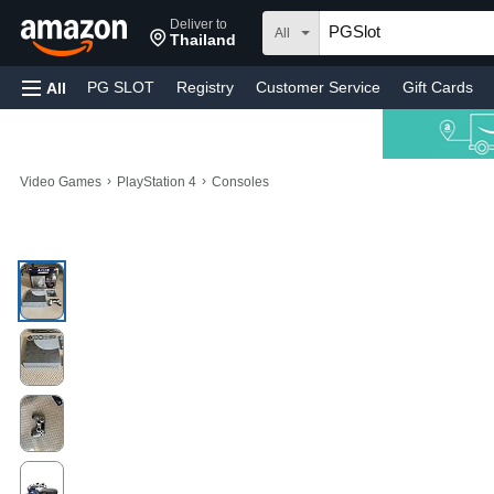
Deliver to
All
Thailand
PG SLOT
Registry
Customer Service
Gift Cards
All
›
›
Video Games
PlayStation 4
Consoles