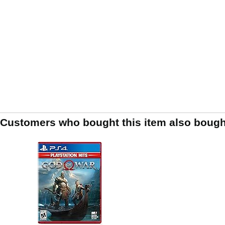
Customers who bought this item also bough