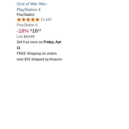
God of War Hits -
PlayStation 4
PlayStation
11,442
PlayStation 4
-18%
16
$
43
List:
$19.99
Get it as soon as
Friday, Apr
11
FREE Shipping on orders
over $35 shipped by Amazon