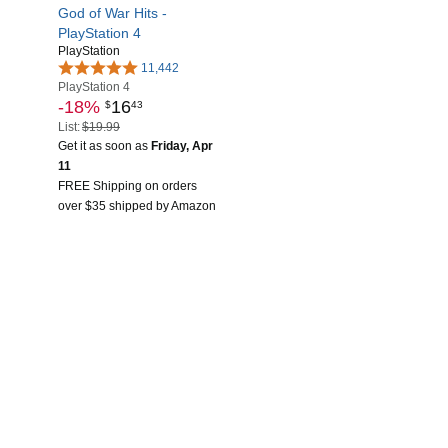
God of War Hits -
PlayStation 4
PlayStation
11,442
PlayStation 4
-18%
16
$
43
List:
$19.99
Get it as soon as
Friday, Apr
11
FREE Shipping on orders
over $35 shipped by Amazon