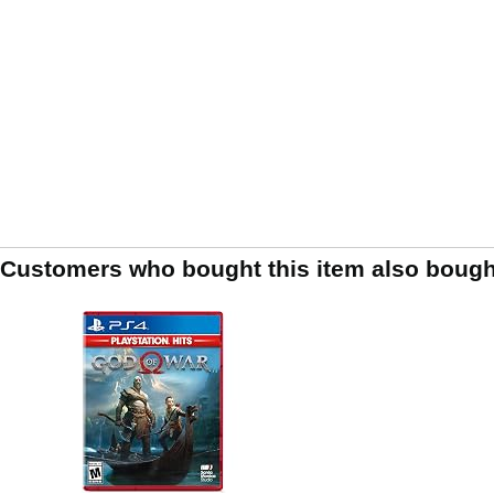
Customers who bought this item also bough