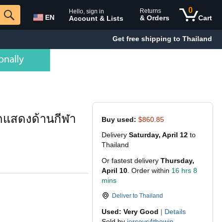
0
Returns
Hello, sign in
EN
& Orders
Cart
Account & Lists
Get free shipping to Thailand
กแสดงด้านกีฬา
Buy used:
$860.85
Delivery
Saturday, April 12
to
Thailand
Or fastest delivery
Thursday,
April 10
. Order within
16 hrs 8
mins
Deliver to
Thailand
Used: Very Good
|
Details
Sold by
jerseys4thewin