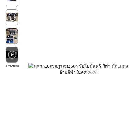
2 VIDEOS