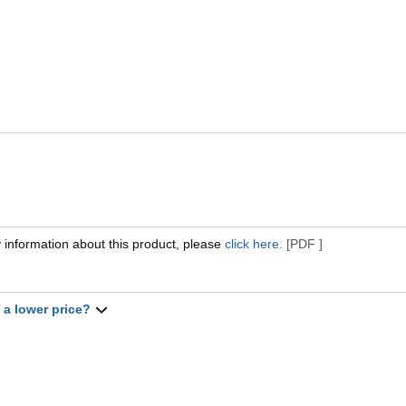
 information about this product, please
click here.
[PDF ]
t a lower price?