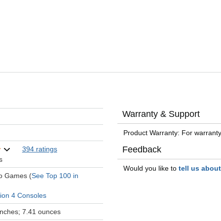
Warranty & Support
Product Warranty: For warranty
Feedback
394 ratings
s
Would you like to
tell us abou
eo Games (
See Top 100 in
tion 4 Consoles
 inches; 7.41 ounces