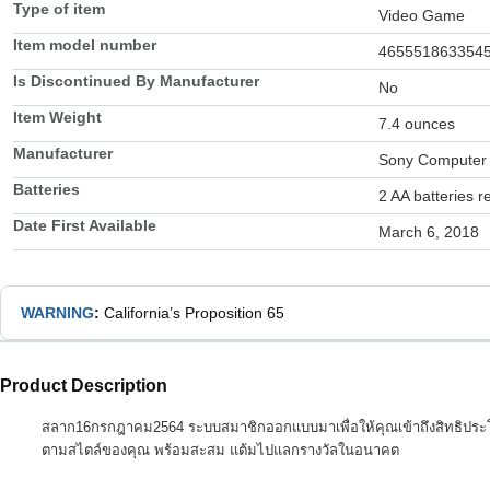
Type of item
Video Game
Item model number
465551863354
Is Discontinued By Manufacturer
No
Item Weight
7.4 ounces
Manufacturer
Sony Computer 
Batteries
2 AA batteries r
Date First Available
March 6, 2018
WARNING
:
California’s Proposition 65
Product Description
สลาก16กรกฎาคม2564 ระบบสมาชิกออกแบบมาเพื่อให้คุณเข้าถึงสิทธิประโยชน
ตามสไตล์ของคุณ พร้อมสะสม แต้มไปแลกรางวัลในอนาคต