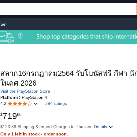
Sell
สลาก16กรกฎาคม2564 รับโบนัสฟรี กีฬา นั
ในคศ 2026
Visit the PlayStation Store
Platform :
PlayStation 4
4.2
394 ratings
719
$
98
$123.86 Shipping & Import Charges to Thailand
Details
Only 1 left in stock - order soon.