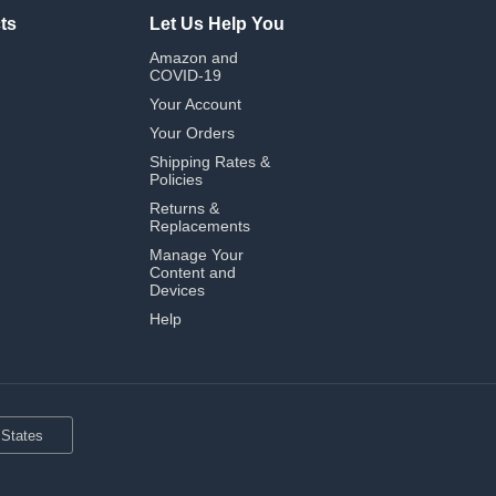
ts
Let Us Help You
Amazon and
COVID-19
Your Account
Your Orders
Shipping Rates &
Policies
Returns &
Replacements
Manage Your
Content and
Devices
Help
 States