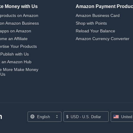
e Money with Us
Amazon Payment Produc
 products on Amazon
Amazon Business Card
 on Amazon Business
Shop with Points
 apps on Amazon
Reload Your Balance
me an Affiliate
Amazon Currency Converter
rtise Your Products
-Publish with Us
t an Amazon Hub
e More Make Money
 Us
English
$
USD - U.S. Dollar
United