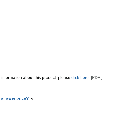
 information about this product, please
click here.
[PDF ]
t a lower price?