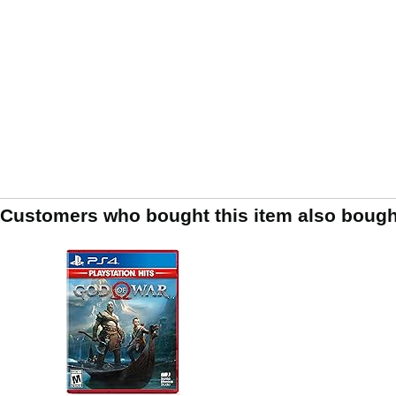
Customers who bought this item also bough