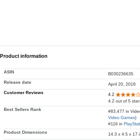
Product information
ASIN
B030236635
Release date
April 20, 2018
Customer Reviews
4.2
4.2 out of 5 star
Best Sellers Rank
#83,477 in Vid
Video Games
)
#116 in
PlaySta
Product Dimensions
14.3 x 4.5 x 17