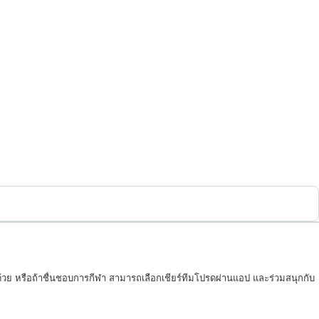
ด้วย หรือถ้าชื่นชอบการกีฬา สามารถเลือกเชียร์ทีมโปรดผ่านแอป และร่วมสนุกกับ