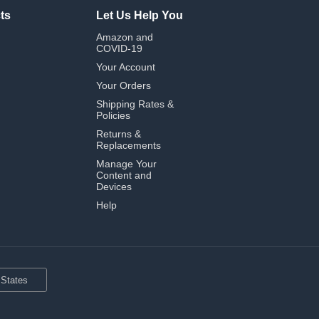
ts
Let Us Help You
Amazon and
COVID-19
Your Account
Your Orders
Shipping Rates &
Policies
Returns &
Replacements
Manage Your
Content and
Devices
Help
 States