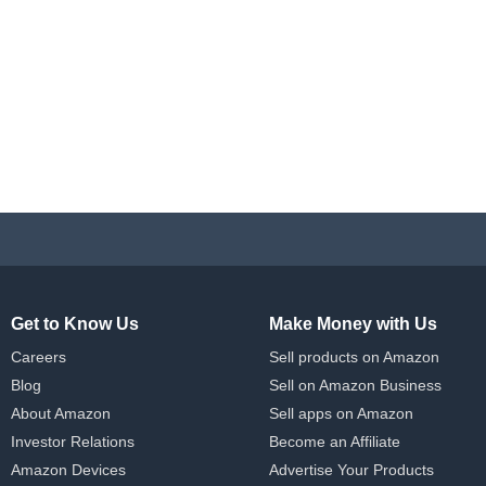
Get to Know Us
Make Money with Us
Careers
Sell products on Amazon
Blog
Sell on Amazon Business
About Amazon
Sell apps on Amazon
Investor Relations
Become an Affiliate
Amazon Devices
Advertise Your Products