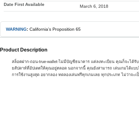
Date First Available
March 6, 2018
WARNING
:
California’s Proposition 65
Product Description
สล็อตฝาก-ถอน-true-wallet-ไม่มีบัญชีธนาคาร แค่ลงทะเบียน คุณก็จะได้ร
ยสัปดาห์ที่อัปเดตให้คุณอยู่ตลอด นอกจากนี้ คุณยังสามารถ เล่นเกมได้แ
การใช้งานสูงสุด อยากลอง ทดลองเล่นฟรีทุกเกมเลย ทุกประเภท ไม่ว่าจะเป