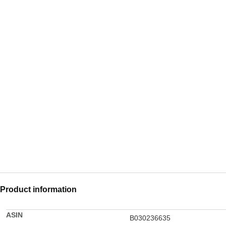
Product information
ASIN
B030236635