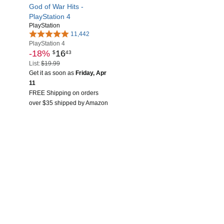
God of War Hits -
PlayStation 4
PlayStation
11,442
PlayStation 4
-18%
16
$
43
List:
$19.99
Get it as soon as
Friday, Apr
11
FREE Shipping on orders
over $35 shipped by Amazon