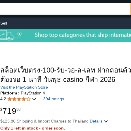
Sell
สล็อตเว็บตรง-100-รับ-วอ-ล-เลท ฝากถอนด้วย
ต้องรอ 1 นาที วันพุธ casino กีฬา 2026
Visit the PlayStation Store
Platform :
PlayStation 4
4.2
394 ratings
719
$
98
$123.86 Shipping & Import Charges to Thailand
Details
Only 1 left in stock - order soon.