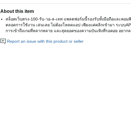
About this item
สล็อตเว็บตรง-100-รับ-วอ-ล-เลท แพลตฟอร์มนี้รองรับทั้งมือถือและคอมพ
ตลอดการใช้งาน เล่นเลย ไม่ต้องโหลดแอป เพียงแค่คลิกเข้ามา ระบบAPI 
การเข้าถึงเกมที่หลากหลาย และสุดยอดของความบันเทิงที่รอคอย อยากล
Report an issue with this product or seller