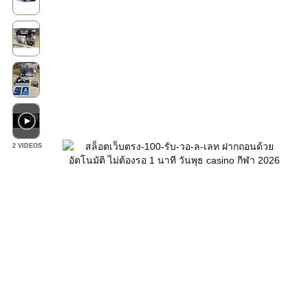
2 VIDEOS