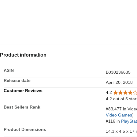
Product information
ASIN
B030236635
Release date
April 20, 2018
Customer Reviews
4.2
4.2 out of 5 star
Best Sellers Rank
#83,477 in Vid
Video Games
)
#116 in
PlaySta
Product Dimensions
14.3 x 4.5 x 17