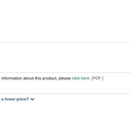
 information about this product, please
click here.
[PDF ]
t a lower price?