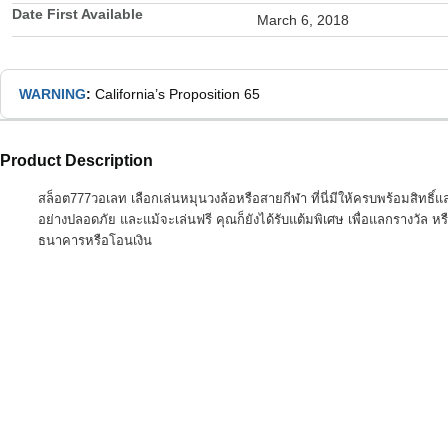
Date First Available
March 6, 2018
WARNING
:
California’s Proposition 65
Product Description
สล็อต777วอเลท เลือกเล่นหมุนวงล้อหรือสายกีฬา ที่นี่มีให้ครบพร้อมสิทธิ์
อย่างปลอดภัย และแม้จะเล่นฟรี คุณก็ยังได้รับแต้มพิเศษ เพื่อแลกรางวัล หรื
ธนาคารหรือโอนเงิน