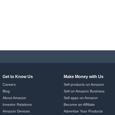
Get to Know Us
Make Money with Us
Careers
Sell products on Amazon
Blog
Sell on Amazon Business
About Amazon
Sell apps on Amazon
Investor Relations
Become an Affiliate
Amazon Devices
Advertise Your Products