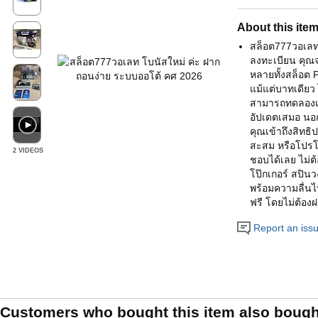
About this ite
สล็อต777วอเลท 
ลงทะเบียน คุณ
หลายทั้งสล็อต P
แม้แต่บาทเดียว 
สามารถทดลองเล่
อัปเดตเสมอ นอก
คุณเข้าถึงสิทธิ
สะสม หรือโปรโมช
2 VIDEOS
ชอบได้เลย ไม่
โป๊กเกอร์ สปิน
พร้อมความลื่นไ
ฟรี โดยไม่ต้องฝ
Report an issue
Customers who bought this item also bough