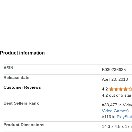
Product information
ASIN
B030236635
Release date
April 20, 2018
Customer Reviews
4.2
4.2 out of 5 star
Best Sellers Rank
#83,477 in Vid
Video Games
)
#116 in
PlaySta
Product Dimensions
14.3 x 4.5 x 17