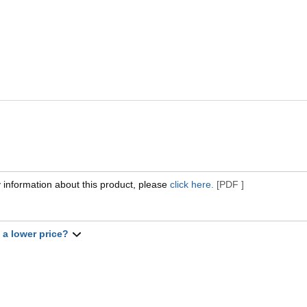
 information about this product, please
click here.
[PDF ]
t a lower price?