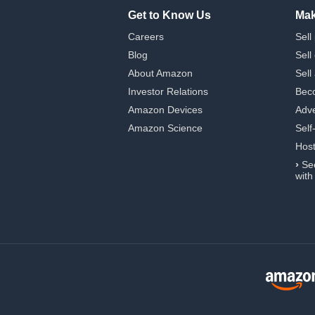
Get to Know Us
Mak
Careers
Sell
Blog
Sell
About Amazon
Sell
Investor Relations
Beco
Amazon Devices
Adve
Amazon Science
Self
Hos
›
Se
with