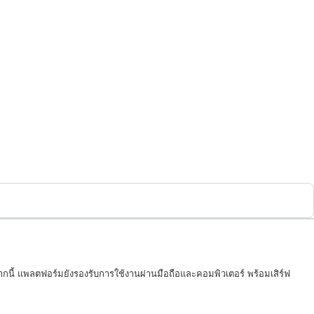
ากนี้ แพลตฟอร์มยังรองรับการใช้งานผ่านมือถือและคอมพิวเตอร์ พร้อมเสิร์ฟ