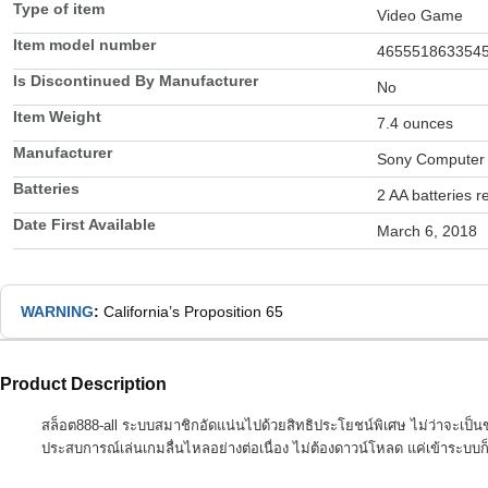
Type of item
Video Game
Item model number
465551863354
Is Discontinued By Manufacturer
No
Item Weight
7.4 ounces
Manufacturer
Sony Computer 
Batteries
2 AA batteries r
Date First Available
March 6, 2018
WARNING
:
California’s Proposition 65
Product Description
สล็อต888-all ระบบสมาชิกอัดแน่นไปด้วยสิทธิประโยชน์พิเศษ ไม่ว่าจะเป็น
ประสบการณ์เล่นเกมลื่นไหลอย่างต่อเนื่อง ไม่ต้องดาวน์โหลด แค่เข้าระบบก็เ