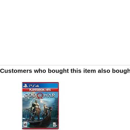
Customers who bought this item also bough