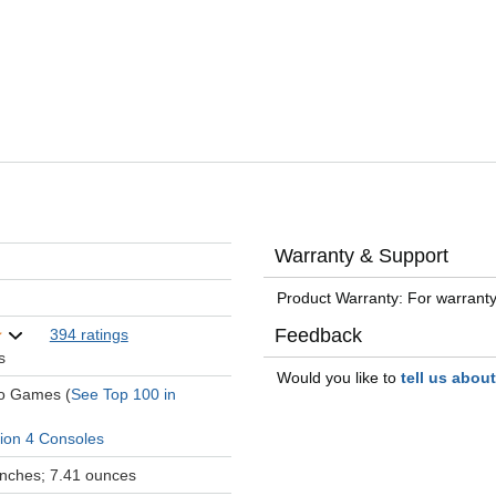
Warranty & Support
Product Warranty: For warranty
Feedback
394 ratings
s
Would you like to
tell us abou
eo Games (
See Top 100 in
tion 4 Consoles
 inches; 7.41 ounces