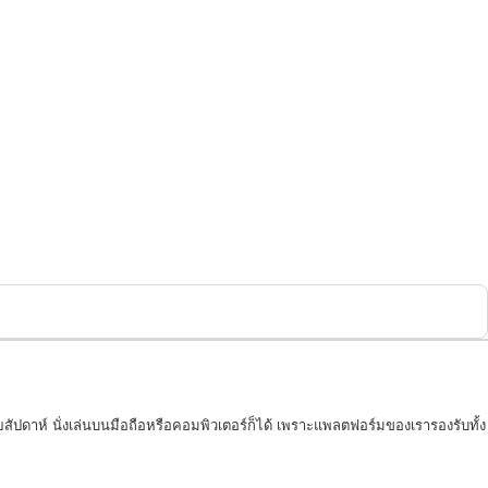
ัปดาห์ นั่งเล่นบนมือถือหรือคอมพิวเตอร์ก็ได้ เพราะแพลตฟอร์มของเรารองรับทั้ง