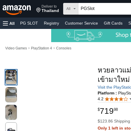
Deliver to
All
Thailand
PG SLOT
Registry
Customer Service
Gift Cards
S
All
›
›
Video Games
PlayStation 4
Consoles
หวยลาวแม่น
เข้ามาใหม่ 
Visit the PlayStat
Platform :
PlaySt
4.2
719
$
98
$123.86 Shipping
Only 1 left in st