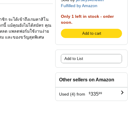
Fulfilled by Amazon
Only 1 left in stock - order
าชิก จะได้เข้าถึงเกมคาสิโน
soon.
ี้ แม้คุณยังไม่ได้สมัคร คุณ
์โหลด แพลตฟอร์มใช้งานง่าย
Add to cart
สะสม และของขวัญสุดพิเศษ
Add to List
Other sellers on Amazon
$
335
99
Used (4) from