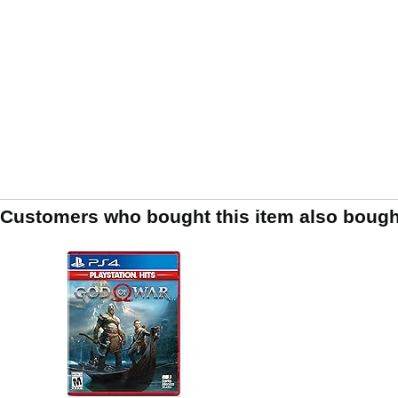
Customers who bought this item also bough