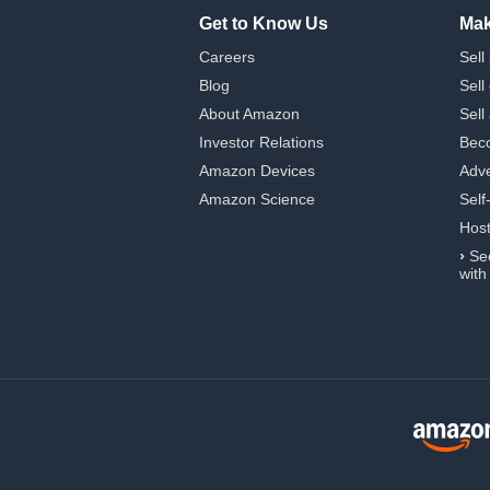
Get to Know Us
Mak
Careers
Sell
Blog
Sell
About Amazon
Sell
Investor Relations
Beco
Amazon Devices
Adve
Amazon Science
Self
Hos
›
Se
with