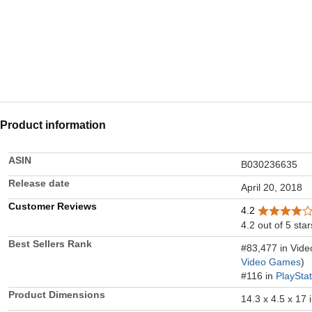
Product information
ASIN
B030236635
Release date
April 20, 2018
Customer Reviews
4.2
4.2 out of 5 star
Best Sellers Rank
#83,477 in Vid
Video Games
)
#116 in
PlaySta
Product Dimensions
14.3 x 4.5 x 17