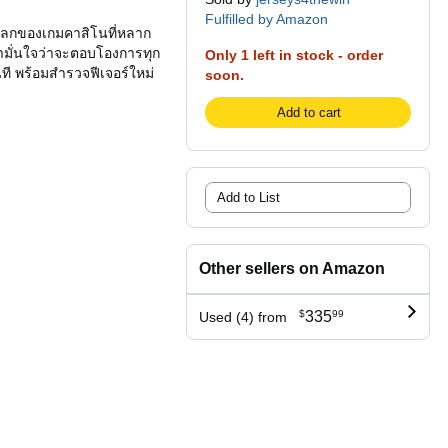
Fulfilled by Amazon
ู่โลกของเกมคาสิโนที่หลาก
เรามั่นใจว่าจะตอบโองการทุก
Only 1 left in stock - order
ที พร้อมสำรวจฟีเจอร์ใหม่
soon.
Add to cart
Add to List
Other sellers on Amazon
$
335
99
Used (4) from