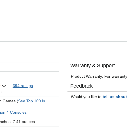
Warranty & Support
Product Warranty: For warranty
Feedback
394 ratings
s
Would you like to
tell us abou
eo Games (
See Top 100 in
tion 4 Consoles
 inches; 7.41 ounces