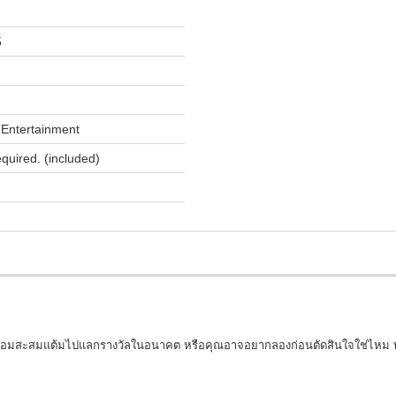
5
Entertainment
equired. (included)
 พร้อมสะสมแต้มไปแลกรางวัลในอนาคต หรือคุณอาจอยากลองก่อนตัดสินใจใช่ไหม ทด