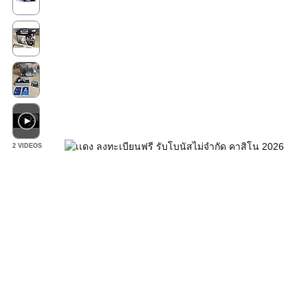
2 VIDEOS