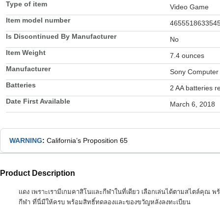
Type of item
Video Game
Item model number
465551863354
Is Discontinued By Manufacturer
No
Item Weight
7.4 ounces
Manufacturer
Sony Computer 
Batteries
2 AA batteries r
Date First Available
March 6, 2018
WARNING
:
California’s Proposition 65
Product Description
เเดง เพราะเรามีเกมคาสิโนและกีฬาในที่เดียว เลือกเล่นได้ตามสไตล์คุณ
กีฬา ที่นี่มีให้ครบ พร้อมสิทธิ์ทดลองและของขวัญหลังลงทะเบียน