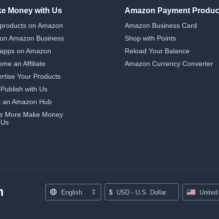
e Money with Us
Amazon Payment Produc
 products on Amazon
Amazon Business Card
 on Amazon Business
Shop with Points
 apps on Amazon
Reload Your Balance
me an Affiliate
Amazon Currency Converter
rtise Your Products
-Publish with Us
t an Amazon Hub
e More Make Money
 Us
English
$
USD - U.S. Dollar
United