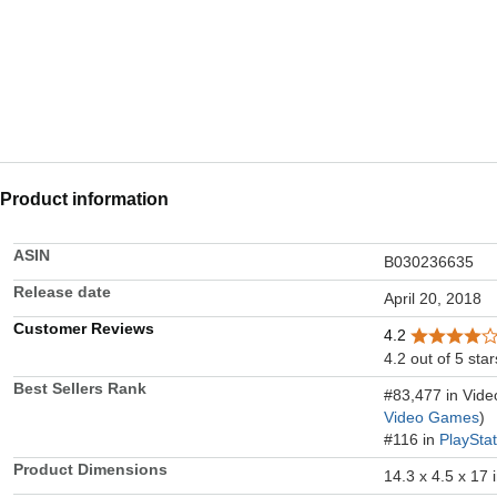
Product information
ASIN
B030236635
Release date
April 20, 2018
Customer Reviews
4.2
4.2 out of 5 star
Best Sellers Rank
#83,477 in Vid
Video Games
)
#116 in
PlaySta
Product Dimensions
14.3 x 4.5 x 17