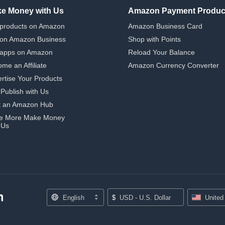
e Money with Us
Amazon Payment Produc
 products on Amazon
Amazon Business Card
 on Amazon Business
Shop with Points
 apps on Amazon
Reload Your Balance
me an Affiliate
Amazon Currency Converter
rtise Your Products
-Publish with Us
t an Amazon Hub
e More Make Money
 Us
English
$
USD - U.S. Dollar
United