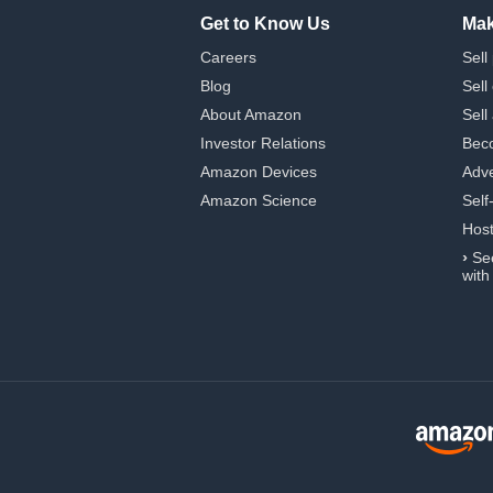
Get to Know Us
Mak
Careers
Sell
Blog
Sell
About Amazon
Sell
Investor Relations
Beco
Amazon Devices
Adve
Amazon Science
Self
Hos
›
Se
with