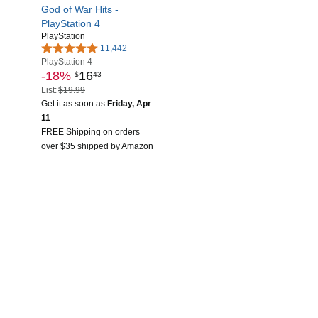
God of War Hits -
PlayStation 4
PlayStation
11,442
PlayStation 4
-18%
16
$
43
List:
$19.99
Get it as soon as
Friday, Apr
11
FREE Shipping on orders
over $35 shipped by Amazon