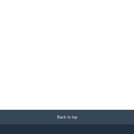
Back to top