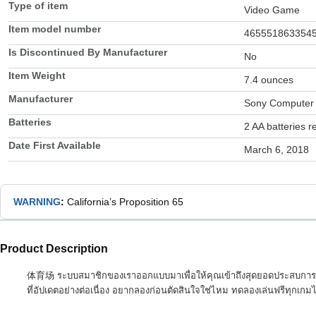
Type of item
Video Game
Item model number
465551863354
Is Discontinued By Manufacturer
No
Item Weight
7.4 ounces
Manufacturer
Sony Computer 
Batteries
2 AA batteries r
Date First Available
March 6, 2018
WARNING
:
California’s Proposition 65
Product Description
体育场 ระบบสมาชิกของเราออกแบบมาเพื่อให้คุณเข้าถึงสุดยอดประสบการณ์การเ
ที่อัปเดตอย่างต่อเนื่อง อยากลองก่อนตัดสินใจใช่ไหม ทดลองเล่นฟรีทุกเกมได้ท