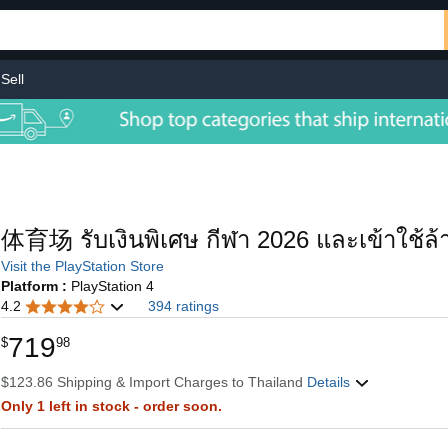
Sell
体育场 รับเงินพิเศษ กีฬา 2026 และเข้าใช้ล้า
Visit the PlayStation Store
Platform :
PlayStation 4
4.2
394 ratings
719
$
98
$123.86 Shipping & Import Charges to Thailand
Details
Only 1 left in stock - order soon.