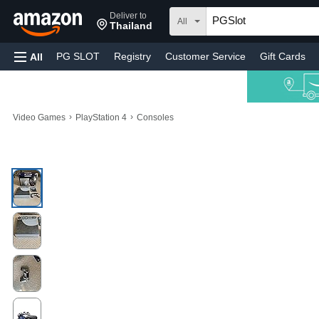
Deliver to
All
Thailand
PG SLOT
Registry
Customer Service
Gift Cards
All
›
›
Video Games
PlayStation 4
Consoles