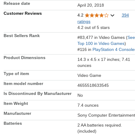
Release date
April 20, 2018
Customer Reviews
4.2
394
ratings
4.2 out of 5 stars
Best Sellers Rank
#83,477 in Video Games (
See
Top 100 in Video Games
)
#116 in
PlayStation 4 Console
Product Dimensions
14.3 x 4.5 x 17 inches; 7.41
ounces
Type of item
Video Game
Item model number
4655518633545
Is Discontinued By Manufacturer
No
Item Weight
7.4 ounces
Manufacturer
Sony Computer Entertainmen
Batteries
2 AA batteries required.
(included)