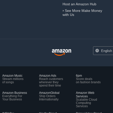
Host an Amazon Hub
›
See More Make Money
with Us
English
Amazon Music
Amazon Ads
6pm
Stream millions
Reach customers
Score deals
of songs
wherever they
on fashion brands
spend their time
Amazon Business
AmazonGlobal
Amazon Web
Everything For
Ship Orders
Services
Your Business
Internationally
Scalable Cloud
Computing
Services