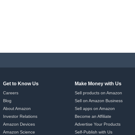
Get to Know Us
Make Money with Us
Careers
Sell products on Amazon
Blog
Sell on Amazon Business
About Amazon
Sell apps on Amazon
Investor Relations
Become an Affiliate
Amazon Devices
Advertise Your Products
Amazon Science
Self-Publish with Us