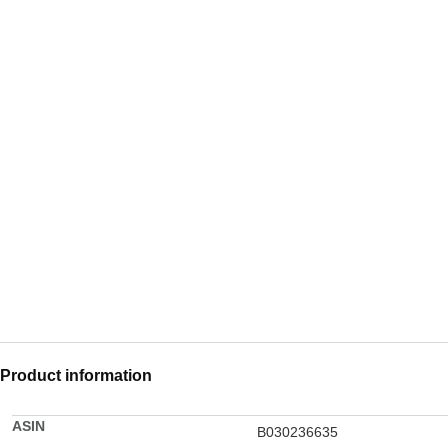
Product information
ASIN
B030236635