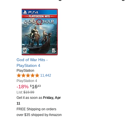
God of War Hits -
PlayStation 4
PlayStation
11,442
PlayStation 4
-18%
16
$
43
List:
$19.99
Get it as soon as
Friday, Apr
11
FREE Shipping on orders
over $35 shipped by Amazon