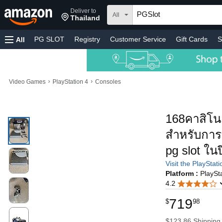
Deliver to
All
Thailand
PG SLOT
Registry
Customer Service
Gift Cards
S
All
›
›
Video Games
PlayStation 4
Consoles
168คาสิโน
สำหรับการ
pg slot ใน
Visit the PlayStat
Platform :
PlaySt
4.2
719
$
98
$123.86 Shipping