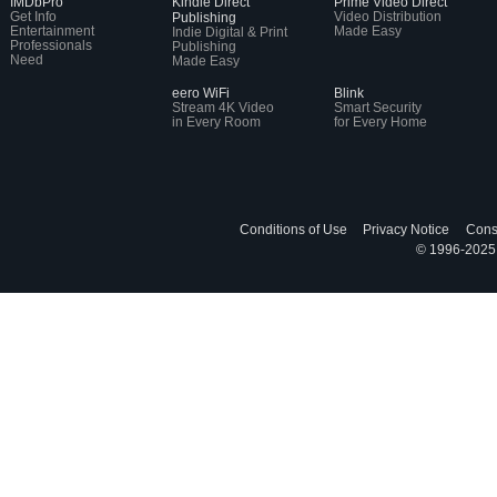
IMDbPro
Kindle Direct
Prime Video Direct
Get Info
Video Distribution
Publishing
Entertainment
Made Easy
Indie Digital & Print
Professionals
Publishing
Need
Made Easy
eero WiFi
Blink
Stream 4K Video
Smart Security
in Every Room
for Every Home
Conditions of Use
Privacy Notice
Cons
© 1996-2025, 