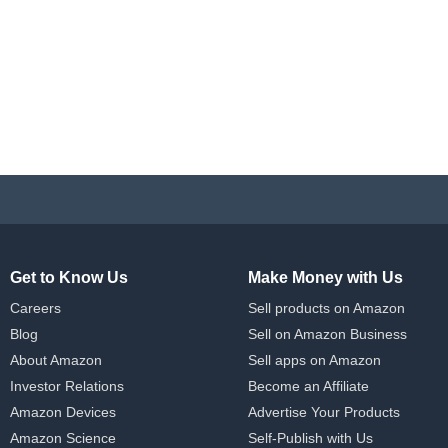
Get to Know Us
Make Money with Us
Careers
Sell products on Amazon
Blog
Sell on Amazon Business
About Amazon
Sell apps on Amazon
Investor Relations
Become an Affiliate
Amazon Devices
Advertise Your Products
Amazon Science
Self-Publish with Us