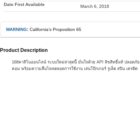
Date First Available
March 6, 2018
WARNING
:
California’s Proposition 65
Product Description
168คาสิโนออนไลน์ ระบบใหม่ล่าสุดนี้ มั่นใจด้วย API ลิขสิทธิ์แท้ ปลอดภั
คอม พร้อมความลื่นไหลตลอดการใช้งาน เล่นโป๊กเกอร์ รูเล็ต สปิน เครดิต