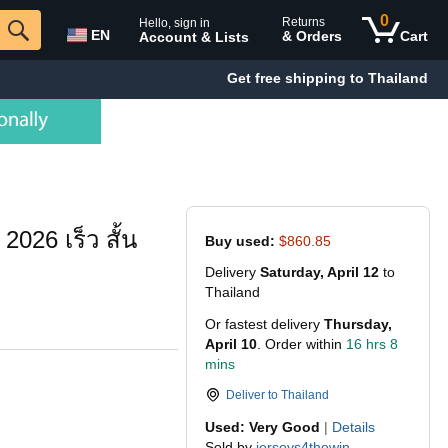
0
Returns
Hello, sign in
EN
& Orders
Cart
Account & Lists
Get free shipping to Thailand
2026 เร็ว สั้น
Buy used:
$860.85
Delivery
Saturday, April 12
to
Thailand
Or fastest delivery
Thursday,
April 10
. Order within
16 hrs 8
mins
Deliver to
Thailand
Used: Very Good
|
Details
Sold by
jerseys4thewin