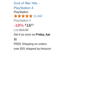
God of War Hits -
PlayStation 4
PlayStation
11,442
PlayStation 4
-18%
16
$
43
List:
$19.99
Get it as soon as
Friday, Apr
11
FREE Shipping on orders
over $35 shipped by Amazon