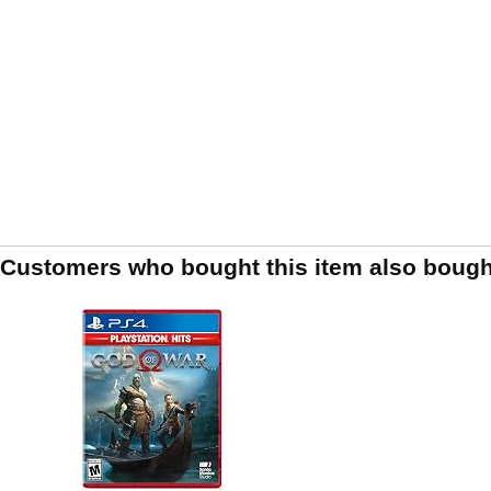
Customers who bought this item also bough