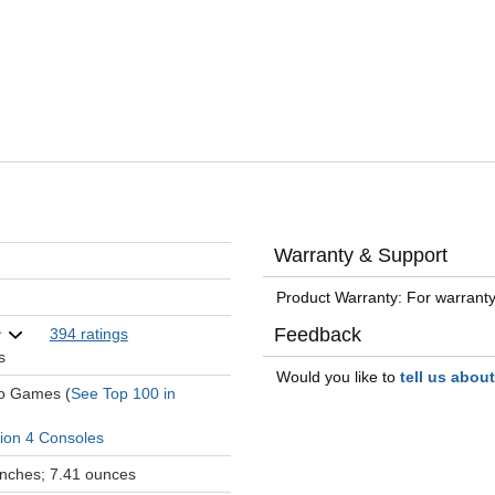
Warranty & Support
Product Warranty: For warranty
Feedback
394 ratings
s
Would you like to
tell us abou
eo Games (
See Top 100 in
tion 4 Consoles
 inches; 7.41 ounces