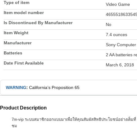
Type of item
Video Game
Item model number
465551863354
Is Discontinued By Manufacturer
No
Item Weight
7.4 ounces
Manufacturer
Sony Computer 
Batteries
2 AA batteries r
Date First Available
March 6, 2018
WARNING
:
California’s Proposition 65
Product Description
7m-vip ระบบสมาชิกออกแบบมาเพื่อให้คุณสัมผัสสิทธิประโยชน์อย่างเต็มที่
ชม