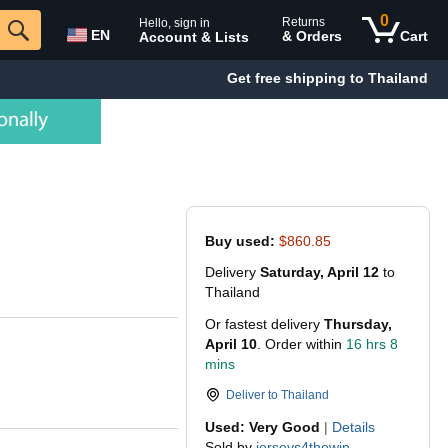
0
Returns
Hello, sign in
EN
& Orders
Cart
Account & Lists
Get free shipping to Thailand
Buy used:
$860.85
Delivery
Saturday, April 12
to
Thailand
Or fastest delivery
Thursday,
April 10
. Order within
16 hrs 8
mins
Deliver to
Thailand
Used: Very Good
|
Details
Sold by
jerseys4thewin