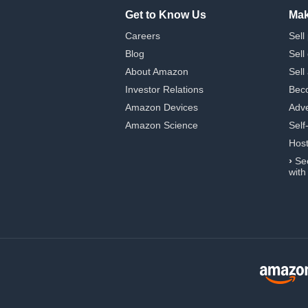
Get to Know Us
Mak
Careers
Sell
Blog
Sell
About Amazon
Sell
Investor Relations
Beco
Amazon Devices
Adve
Amazon Science
Self
Hos
›
Se
with