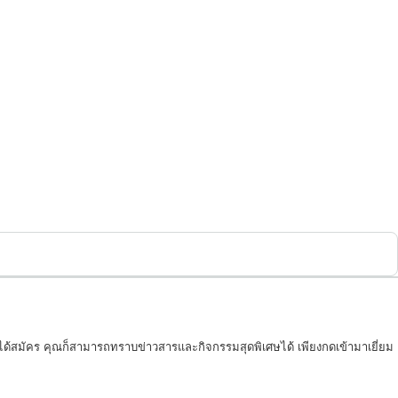
่ได้สมัคร คุณก็สามารถทราบข่าวสารและกิจกรรมสุดพิเศษได้ เพียงกดเข้ามาเยี่ยม