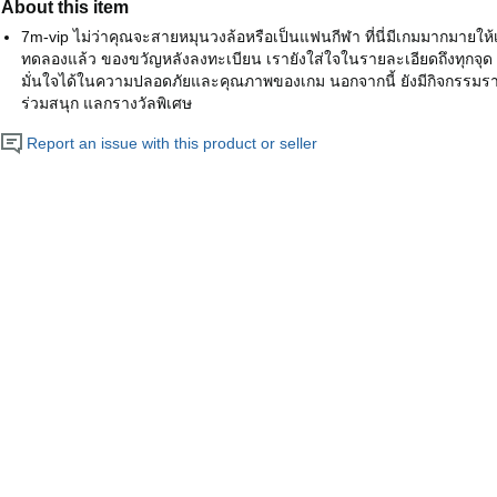
About this item
7m-vip ไม่ว่าคุณจะสายหมุนวงล้อหรือเป็นแฟนกีฬา ที่นี่มีเกมมากมายให้เ
ทดลองแล้ว ของขวัญหลังลงทะเบียน เรายังใส่ใจในรายละเอียดถึงทุกจุด ด
มั่นใจได้ในความปลอดภัยและคุณภาพของเกม นอกจากนี้ ยังมีกิจกรรมรายว
ร่วมสนุก แลกรางวัลพิเศษ
Report an issue with this product or seller