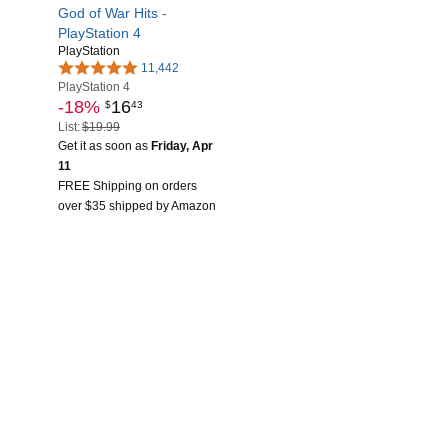
God of War Hits -
PlayStation 4
PlayStation
11,442
PlayStation 4
-18%
16
$
43
List:
$19.99
Get it as soon as
Friday, Apr
11
FREE Shipping on orders
over $35 shipped by Amazon