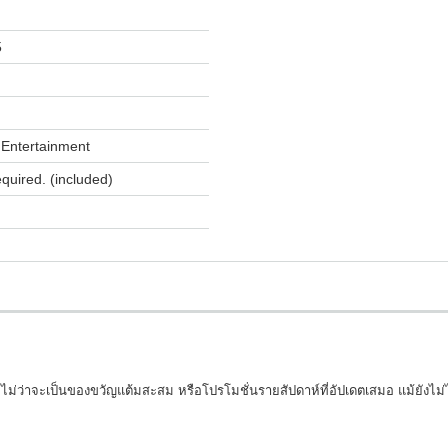
5
Entertainment
equired. (included)
 ไม่ว่าจะเป็นของขวัญแต้มสะสม หรือโปรโมชั่นรายสัปดาห์ที่อัปเดตเสมอ แม้ยังไม