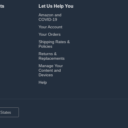
ts
Let Us Help You
Amazon and
COVID-19
Your Account
Your Orders
Shipping Rates &
Policies
Returns &
Replacements
Manage Your
Content and
Devices
Help
 States