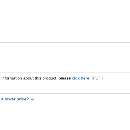
 information about this product, please
click here.
[PDF ]
t a lower price?