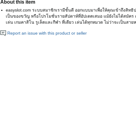
About this item
easyslot.com ระบบสมาชิกเรามีชั้นดี ออกแบบมาเพื่อให้คุณเข้าถึงสิทธิปร
เป็นของขวัญ หรือโปรโมชั่นรายสัปดาห์ที่อัปเดตเสมอ แม้ยังไม่ได้สมัค
เล่น เกมคาสิโน รูเล็ตและกีฬา ที่เดียว เล่นได้ทุกหมวด ไม่ว่าจะเป็นสา
Report an issue with this product or seller