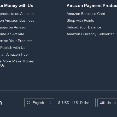
e Money with Us
Amazon Payment Produc
 products on Amazon
Amazon Business Card
 on Amazon Business
Shop with Points
 apps on Amazon
Reload Your Balance
me an Affiliate
Amazon Currency Converter
rtise Your Products
-Publish with Us
t an Amazon Hub
e More Make Money
 Us
English
$
USD - U.S. Dollar
United