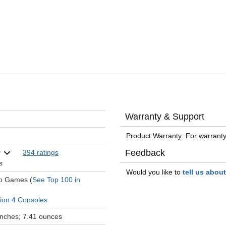
Warranty & Support
Product Warranty: For warranty
Feedback
394 ratings
s
Would you like to
tell us abou
eo Games (
See Top 100 in
tion 4 Consoles
 inches; 7.41 ounces