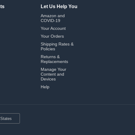
ts
Let Us Help You
Amazon and
COVID-19
Your Account
Your Orders
Shipping Rates &
Policies
Returns &
Replacements
Manage Your
Content and
Devices
Help
 States