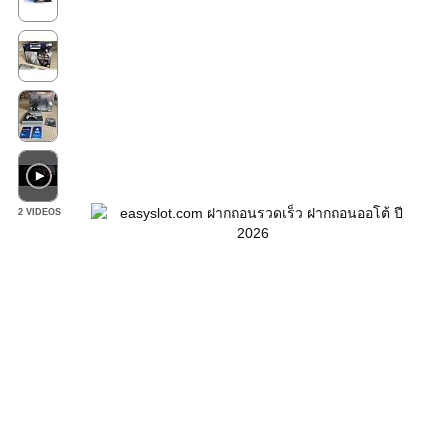
2 VIDEOS