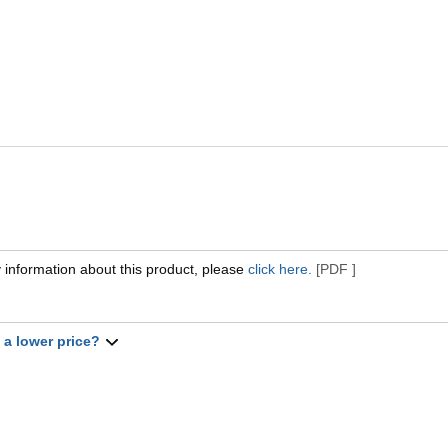
 information about this product, please
click here.
[PDF ]
t a lower price?