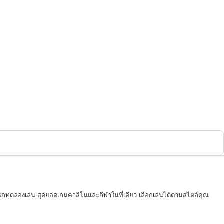
ถทดลองเล่น สุดยอดเกมคาสิโนและกีฬาในที่เดียว เลือกเล่นได้ตามสไตล์คุณ