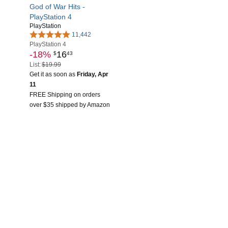
God of War Hits -
PlayStation 4
PlayStation
11,442
PlayStation 4
-18%
16
$
43
List:
$19.99
Get it as soon as
Friday, Apr
11
FREE Shipping on orders
over $35 shipped by Amazon