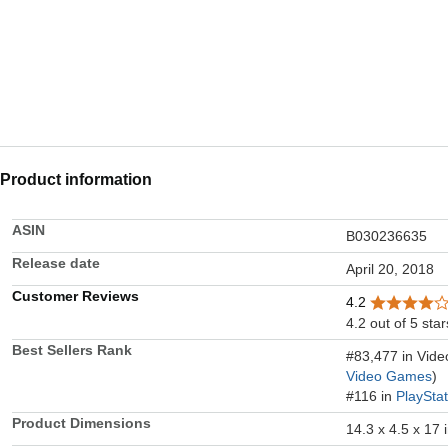
Product information
ASIN
B030236635
Release date
April 20, 2018
Customer Reviews
4.2
4.2 out of 5 star
Best Sellers Rank
#83,477 in Vid
Video Games
)
#116 in
PlaySta
Product Dimensions
14.3 x 4.5 x 17