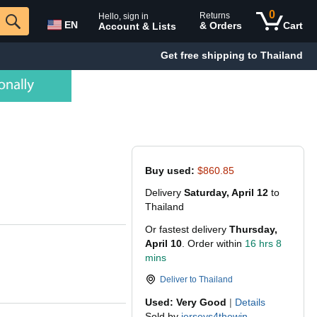
0
Returns
Hello, sign in
EN
& Orders
Cart
Account & Lists
Get free shipping to Thailand
Buy used:
$860.85
Delivery
Saturday, April 12
to
Thailand
Or fastest delivery
Thursday,
April 10
. Order within
16 hrs 8
mins
Deliver to
Thailand
Used: Very Good
|
Details
Sold by
jerseys4thewin