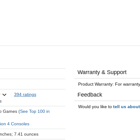
Warranty & Support
Product Warranty: For warranty
Feedback
394 ratings
s
Would you like to
tell us abou
eo Games (
See Top 100 in
tion 4 Consoles
 inches; 7.41 ounces