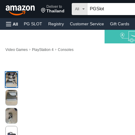
Deliver to
All
Thailand
PG SLOT
Registry
Customer Service
Gift Cards
All
›
›
Video Games
PlayStation 4
Consoles