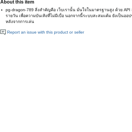
About this item
pg-dragon-789 สิ่งสำคัญคือ เว็บเรานั้น มั่นใจในมาตรฐานสูง ด้วย API 
รายวัน เพื่อความบันเทิงที่ไม่มีเบื่อ นอกจากนี้ระบบสะสมแต้ม ยังเป็นออป
หลังจากการเล่น
Report an issue with this product or seller