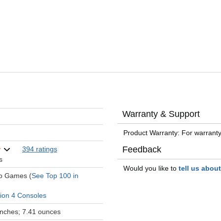
Warranty & Support
Product Warranty: For warranty
Feedback
394 ratings
s
Would you like to
tell us abou
eo Games (
See Top 100 in
tion 4 Consoles
 inches; 7.41 ounces