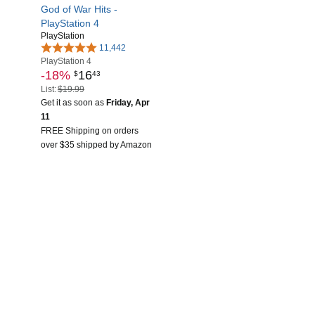
God of War Hits -
PlayStation 4
PlayStation
11,442
PlayStation 4
-18%
16
$
43
List:
$19.99
Get it as soon as
Friday, Apr
11
FREE Shipping on orders
over $35 shipped by Amazon