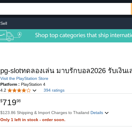
Sell
pg-slotทดลองเล่น มาบรักบอล2026 รับเงินเ
Visit the PlayStation Store
Platform :
PlayStation 4
4.2
394 ratings
719
$
98
$123.86 Shipping & Import Charges to Thailand
Details
Only 1 left in stock - order soon.