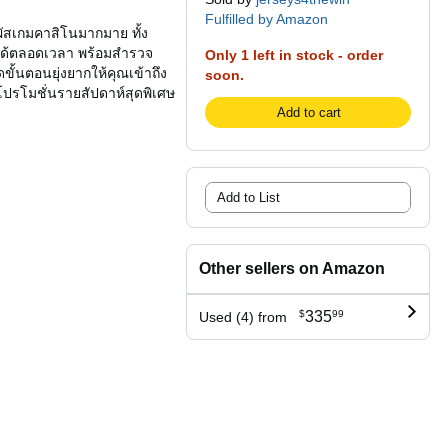
Fulfilled by Amazon
ผัสเกมคาสิโนมากมาย ทั้ง
ีได้ตลอดเวลา พร้อมสำรวจ
Only 1 left in stock - order
ดขั้นตอนยุ่งยากให้คุณเข้าถึง
soon.
โปรโมชั่นรายสัปดาห์สุดพิเศษ
Add to cart
Add to List
Other sellers on Amazon
$
335
99
Used (4) from