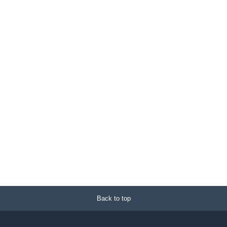
Back to top