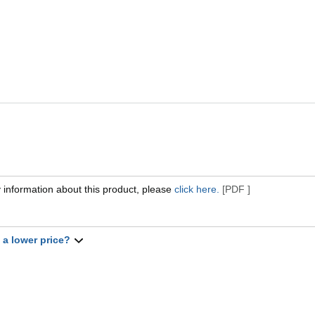
 information about this product, please
click here.
[PDF ]
t a lower price?