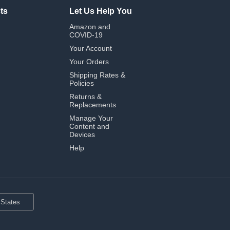
ts
Let Us Help You
Amazon and
COVID-19
Your Account
Your Orders
Shipping Rates &
Policies
Returns &
Replacements
Manage Your
Content and
Devices
Help
 States