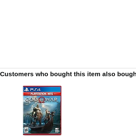
Customers who bought this item also bough