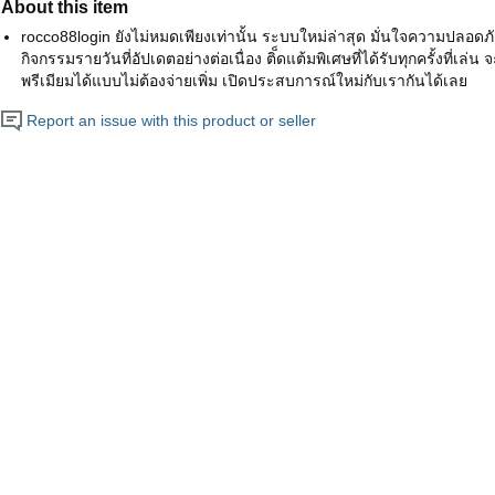
About this item
rocco88login ยังไม่หมดเพียงเท่านั้น ระบบใหม่ล่าสุด มั่นใจความปลอดภัย
กิจกรรมรายวันที่อัปเดตอย่างต่อเนื่อง ติ็ดแต้มพิเศษที่ได้รับทุกครั้งที่เล่น
พรีเมียมได้แบบไม่ต้องจ่ายเพิ่ม เปิดประสบการณ์ใหม่กับเรากันได้เลย
Report an issue with this product or seller