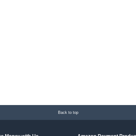
Back to top