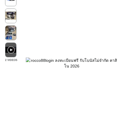
2 VIDEOS