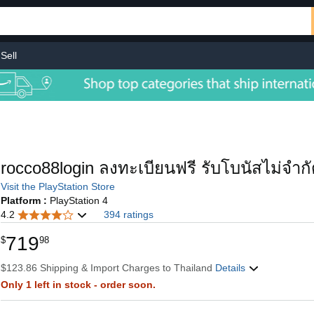
Sell
rocco88login ลงทะเบียนฟรี รับโบนัสไม่จำก
Visit the PlayStation Store
Platform :
PlayStation 4
4.2
394 ratings
719
$
98
$123.86 Shipping & Import Charges to Thailand
Details
Only 1 left in stock - order soon.