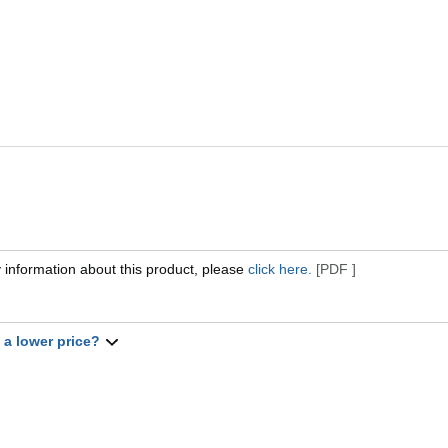
 information about this product, please
click here.
[PDF ]
t a lower price?