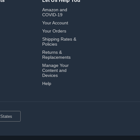
ts
Let Us Help You
Amazon and
COVID-19
Your Account
Your Orders
Shipping Rates &
Policies
Returns &
Replacements
Manage Your
Content and
Devices
Help
 States