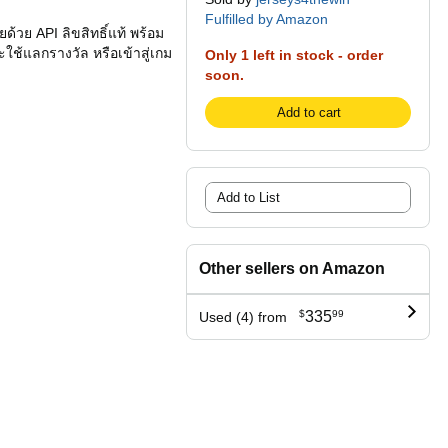
Fulfilled by Amazon
ด้วย API ลิขสิทธิ์แท้ พร้อม
 จะใช้แลกรางวัล หรือเข้าสู่เกม
Only 1 left in stock - order
soon.
Add to cart
Add to List
Other sellers on Amazon
$
335
99
Used (4) from