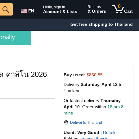
0
Returns
Hello, sign in
EN
& Orders
Cart
Account & Lists
Get free shipping to Thailand
ัด คาสิโน 2026
Buy used:
$860.85
Delivery
Saturday, April 12
to
Thailand
Or fastest delivery
Thursday,
April 10
. Order within
16 hrs 8
mins
Deliver to
Thailand
Used: Very Good
|
Details
Sold by
jerseys4thewin