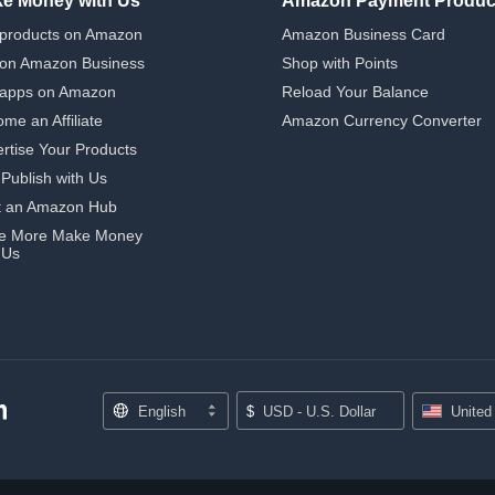
e Money with Us
Amazon Payment Produc
 products on Amazon
Amazon Business Card
 on Amazon Business
Shop with Points
 apps on Amazon
Reload Your Balance
me an Affiliate
Amazon Currency Converter
rtise Your Products
-Publish with Us
t an Amazon Hub
e More Make Money
 Us
English
$
USD - U.S. Dollar
United