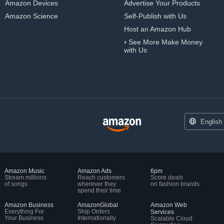
Amazon Devices
Advertise Your Products
Amazon Science
Self-Publish with Us
Host an Amazon Hub
›
See More Make Money
with Us
English
Amazon Music
Amazon Ads
6pm
Stream millions
Reach customers
Score deals
of songs
wherever they
on fashion brands
spend their time
Amazon Business
AmazonGlobal
Amazon Web
Everything For
Ship Orders
Services
Your Business
Internationally
Scalable Cloud