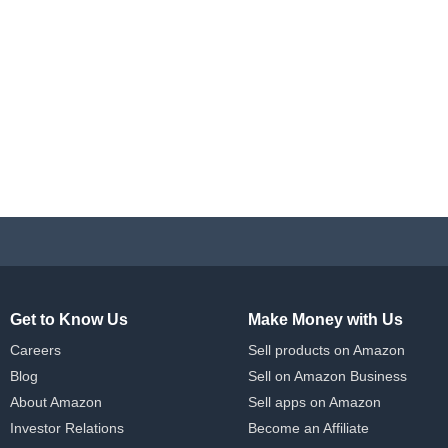
Get to Know Us
Make Money with Us
Careers
Sell products on Amazon
Blog
Sell on Amazon Business
About Amazon
Sell apps on Amazon
Investor Relations
Become an Affiliate