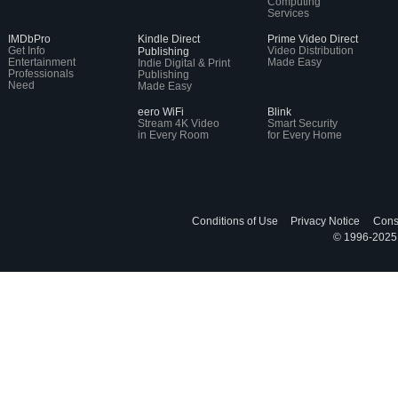
Computing
Services
IMDbPro
Kindle Direct
Prime Video Direct
Get Info
Video Distribution
Publishing
Entertainment
Made Easy
Indie Digital & Print
Professionals
Publishing
Need
Made Easy
eero WiFi
Blink
Stream 4K Video
Smart Security
in Every Room
for Every Home
Conditions of Use
Privacy Notice
Cons
© 1996-2025, 