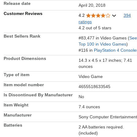
Release date
April 20, 2018
Customer Reviews
4.2
394
ratings
4.2 out of 5 stars
Best Sellers Rank
#83,477 in Video Games (
See
Top 100 in Video Games
)
#116 in
PlayStation 4 Console
Product Dimensions
14.3 x 4.5 x 17 inches; 7.41
ounces
Type of item
Video Game
Item model number
4655518633545
Is Discontinued By Manufacturer
No
Item Weight
7.4 ounces
Manufacturer
Sony Computer Entertainmen
Batteries
2 AA batteries required.
(included)