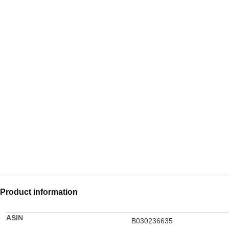
Product information
ASIN
B030236635