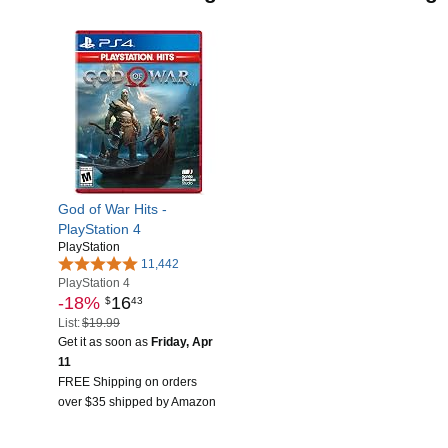
God of War Hits -
PlayStation 4
PlayStation
11,442
PlayStation 4
-18%
16
$
43
List:
$19.99
Get it as soon as
Friday, Apr
11
FREE Shipping on orders
over $35 shipped by Amazon