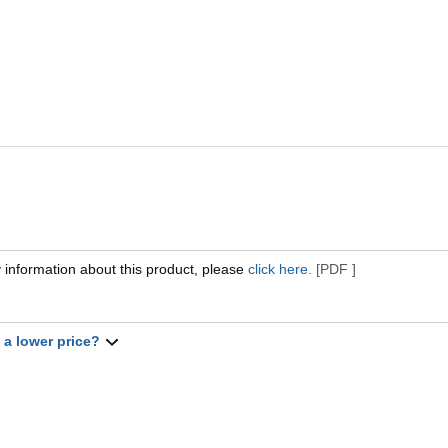
 information about this product, please
click here.
[PDF ]
t a lower price?