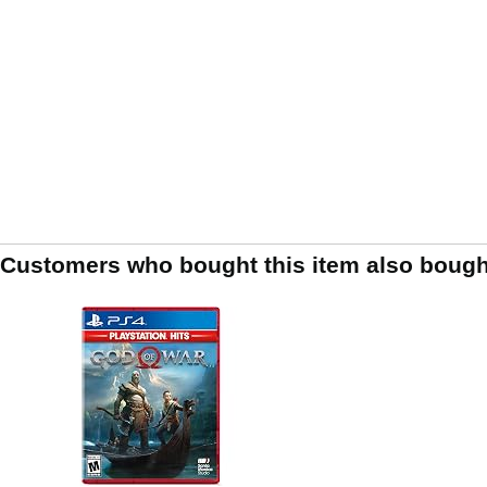
Customers who bought this item also bough