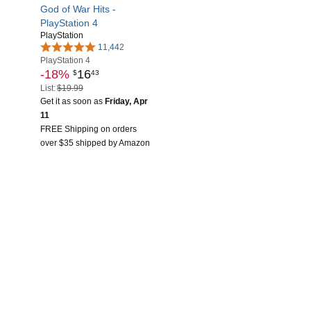
God of War Hits -
PlayStation 4
PlayStation
11,442
PlayStation 4
-18%
16
$
43
List:
$19.99
Get it as soon as
Friday, Apr
11
FREE Shipping on orders
over $35 shipped by Amazon