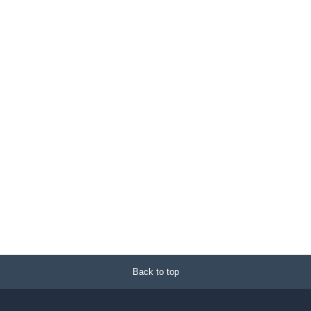
Back to top