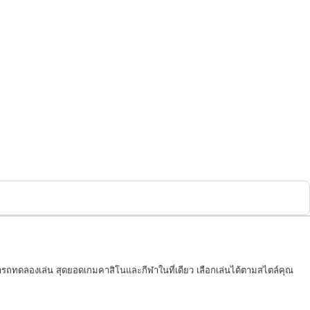
รถทดลองเล่น สุดยอดเกมคาสิโนและกีฬาในที่เดียว เลือกเล่นได้ตามสไตล์คุณ