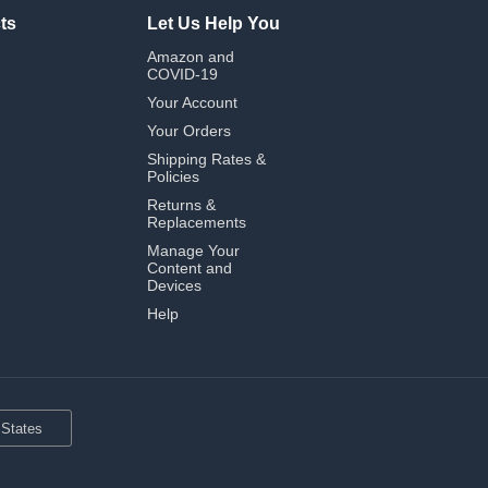
ts
Let Us Help You
Amazon and
COVID-19
Your Account
Your Orders
Shipping Rates &
Policies
Returns &
Replacements
Manage Your
Content and
Devices
Help
 States