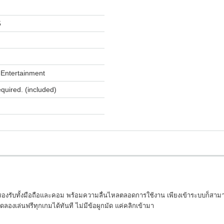
5
Entertainment
equired. (included)
องรับทั้งมือถือและคอม พร้อมความลื่นไหลตลอดการใช้งาน เพียงเข้าระบบก็สามา
เล่นฟรีทุกเกมได้ทันที ไม่มีข้อผูกมัด แค่คลิกเข้ามา