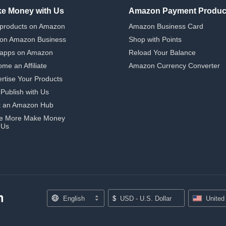
e Money with Us
Amazon Payment Produc
 products on Amazon
Amazon Business Card
 on Amazon Business
Shop with Points
 apps on Amazon
Reload Your Balance
me an Affiliate
Amazon Currency Converter
rtise Your Products
-Publish with Us
t an Amazon Hub
e More Make Money
 Us
English
$
USD - U.S. Dollar
United