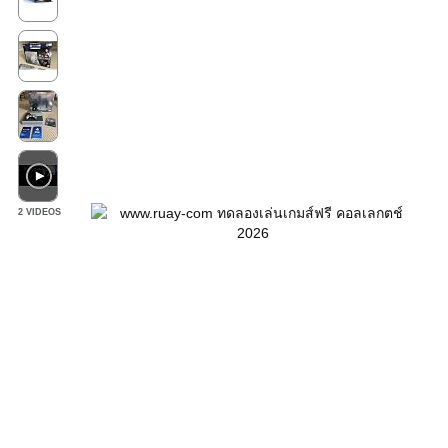
2 VIDEOS